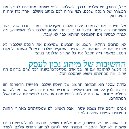
אבל, כמובן, יש שלבים בדרך להצלחה. לפני שאתם מתחילים להפיץ את
הבשורה של העסק שלכם, רצוי שיהיה לכם מיתוג מושלם. אחד כזה שיהווה
בסיס חזק.
אל תייסרו את עצמכם על החלטות שקיבלתם בעבר. זכרו שכל צעד
שעשיתם היה בזמנו הצעד הטוב ביותר. העסק שלכם הלך והשתדרג, וזה
לגמרי לגיטימי אם הקונספט המיתוגי כבר לא עובד.
לא מרוצים מהלוגו, השם, או הצבעים שמייצגים את העסק שלכם? לא
אוהבים את איך שהאתר או הדפים העסקיים שלכם נראים? הגעתם למקום
הנכון. במאמר הזה תקבלו את כל המידע הרלוונטי בנושא.
החשיבות של מיתוג נכון לעסק
אי אפשר להתווכח עם זה, בני אדם מסתכלים בקנקן לפני שהם בודקים מה
יש בו. וזה מבחינתנו משפט שמסכם הכל.
מיתוג עסקי
הוא המראה החיצוני של העסק שלכם, הפגישה הראשונה הזו
ביניכם לבין לקוחות פוטנציאליים, שתכריע האם יהיה דייט שני או לא. או
במילים אחרות, אם הם יחליטו לרכוש מכם או שילכו לחפש את עצמם אצל
המתחרים.
אנחנו יודעים שזה נשמע שטחי, אבל תאמינו לנו שמסתתרים מאחורי החזות
החיצונים עניינים עמוקים למדי.
הרי אותה עטיפה חיצונית, אותו אלמנט ויזואלי, גורמים לנו להרגיש דברים
שהמוח לא יכול להסביר. המטרה היא לגרום למיתוג החדש שלכם לעורר