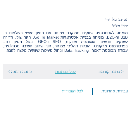
נכתב על ידי
לירן מלול
מומחה לאסטרטגיה שיווקית ממוקדת צמיחה עם ניסיון מעשי בעולמות ה-
B2B וה-B2C. מומחה בבניית אסטרטגיות Go To Market, חקר שוק, חדירה
לשווקים חדשים, אוטומציה שיווקית, SEO ו-GEO. בעל ניסיון רחב
בפרפורמנס מרקטינג והובלת תהליכי צמיחה, תוך שילוב חשיבה טכנולוגית,
עבודה מבוססת דאטה, Data Tracking וניהול פעילות שיווקית מקצה לקצה.
< כתבה קודמת
לכל הכתבות
כתבה הבאה >
עבודות אחרונות
לכל העבודות