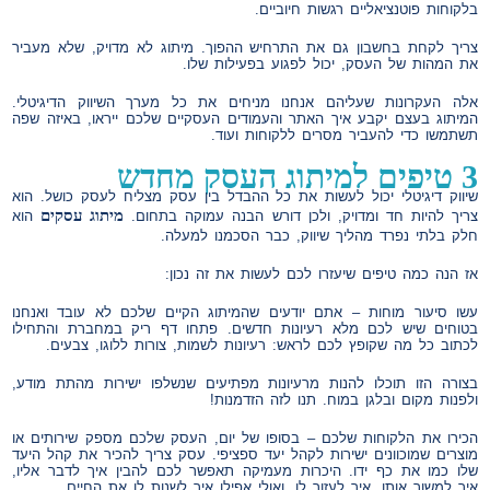
בלקוחות פוטנציאליים רגשות חיוביים.
צריך לקחת בחשבון גם את התרחיש ההפוך. מיתוג לא מדויק, שלא מעביר
את המהות של העסק, יכול לפגוע בפעילות שלו.
אלה העקרונות שעליהם אנחנו מניחים את כל מערך השיווק הדיגיטלי.
המיתוג בעצם יקבע איך האתר והעמודים העסקיים שלכם ייראו, באיזה שפה
תשתמשו כדי להעביר מסרים ללקוחות ועוד.
3 טיפים למיתוג העסק מחדש
שיווק דיגיטלי יכול לעשות את כל ההבדל בין עסק מצליח לעסק כושל. הוא
מיתוג עסקים
צריך להיות חד ומדויק, ולכן דורש הבנה עמוקה בתחום.
הוא
חלק בלתי נפרד מהליך שיווק, כבר הסכמנו למעלה.
אז הנה כמה טיפים שיעזרו לכם לעשות את זה נכון:
עשו סיעור מוחות – אתם יודעים שהמיתוג הקיים שלכם לא עובד ואנחנו
בטוחים שיש לכם מלא רעיונות חדשים. פתחו דף ריק במחברת והתחילו
לכתוב כל מה שקופץ לכם לראש: רעיונות לשמות, צורות ללוגו, צבעים.
בצורה הזו תוכלו להנות מרעיונות מפתיעים שנשלפו ישירות מהתת מודע,
ולפנות מקום ובלגן במוח. תנו לזה הזדמנות!
הכירו את הלקוחות שלכם – בסופו של יום, העסק שלכם מספק שירותים או
מוצרים שמוכוונים ישירות לקהל יעד ספציפי. עסק צריך להכיר את קהל היעד
שלו כמו את כף ידו. היכרות מעמיקה תאפשר לכם להבין איך לדבר אליו,
איך למשוך אותו, איך לעזור לו, ואולי אפילו איך לשנות לו את החיים.