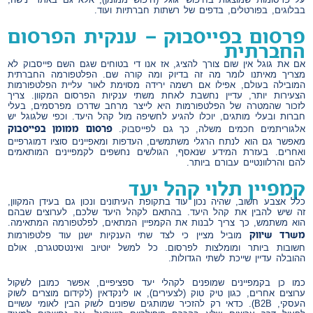
בבלוגים, בפורטלים, בדפים של רשתות חברתיות ועוד.
פרסום בפייסבוק – ענקית הפרסום
החברתית
אם את גוגל אין שום צורך להציג, אז אנו די בטוחים שגם השם פייסבוק לא
מצריך מאיתנו לומר מה זה בדיוק ומה קורה שם. הפלטפורמה החברתית
המובילה בעולם, אפילו אם רשמה ירידה מסוימת לאור עליית הפלטפורמות
הצעירות יותר, עדיין נחשבת לאחת משתי ענקיות הפרסום המקוון. צריך
לזכור שהמטרה של הפלטפורמות היא לייצר מרחב שדרכו מפרסמים, בעלי
חברות ובעלי מותגים, יוכלו להגיע לחשיפה מול קהל היעד. וכפי שלגוגל יש
פרסום ממומן בפייסבוק
אלגוריתמים חכמים משלה, כך גם לפייסבוק.
מאפשר גם הוא לנתח הרגלי משתמשים, העדפות ומאפיינים סוציו דמוגרפיים
ואחרים. בעזרת המידע שנאסף, הגולשים נחשפים לקמפיינים המותאמים
להם והרלוונטיים עבורם ביותר.
קמפיין תלוי קהל יעד
כלל אצבע חשוב, שהיה נכון עוד בתקופת העיתונים ונכון גם בעידן המקוון,
זה שיש להבין את קהל היעד. בהתאם לקהל היעד שלכם, לערוצים שבהם
הוא משתמש, כך צריך לבנות את הקמפיין המתאים, לפלטפורמה המתאימה.
משרד שיווק
מוביל מציין כי לצד שתי הענקיות ישנן עוד פלטפורמות
חשובות ביותר ומומלצות לפרסום. כל למשל יוטיוב ואינטסטגרם, אולם
ההובלה עדיין שייכת לשתי הגדולות.
כמו כן בקמפיינים שמופנים לקהלי יעד ספציפיים, אפשר כמובן לשקול
ערוצים אחרים, כגון טיק טוק (לצעירים), או לינקדאין (לקידום מוצרים לשוק
העסקי, B2B). כדאי רק להזכיר שמותגים שפונים לשוק הבין לאומי עשויים