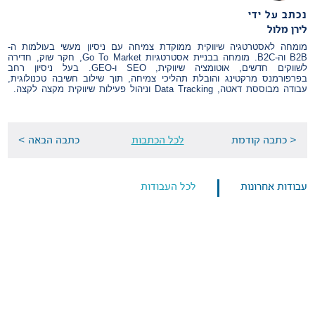
נכתב על ידי
לירן מלול
מומחה לאסטרטגיה שיווקית ממוקדת צמיחה עם ניסיון מעשי בעולמות ה-
B2B וה-B2C. מומחה בבניית אסטרטגיות Go To Market, חקר שוק, חדירה
לשווקים חדשים, אוטומציה שיווקית, SEO ו-GEO. בעל ניסיון רחב
בפרפורמנס מרקטינג והובלת תהליכי צמיחה, תוך שילוב חשיבה טכנולוגית,
עבודה מבוססת דאטה, Data Tracking וניהול פעילות שיווקית מקצה לקצה.
< כתבה קודמת
לכל הכתבות
כתבה הבאה >
עבודות אחרונות
לכל העבודות