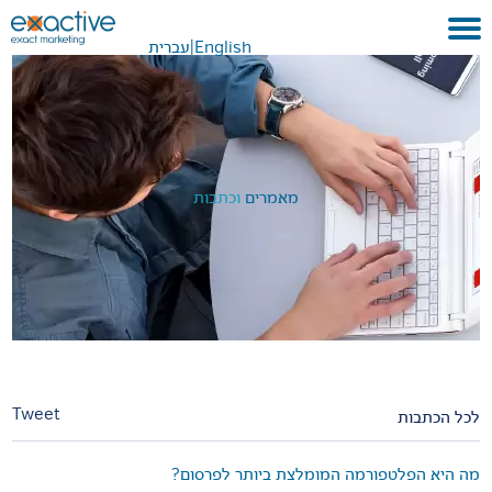
English
|
עברית
בית
אודות
לקוחות ועבודות
מאמרים
וכתבות
שירותים
GEO
בתקשורת
METAVERSE
צור קשר
Tweet
לכל הכתבות
מה היא הפלטפורמה המומלצת ביותר לפרסום?