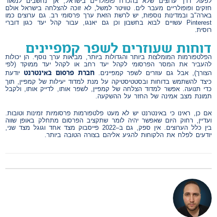
לפעול דרך ערוצים שלא בהכרח פופולריים בישראל, אך נחשבים למאוד
חזקים ופופולריים מעבר לים. טוויטר למשל, לא זוכה להצלחה בישראל אולם
בארה"ב ובמדינות נוספות, יש לרשת הזאת ערך פרסומי רב. גם ערוצים כמו
Pinterest עשויים לבוא בחשבון וכן גם יאנגו, עבור קהל יעד כגון דוברי
רוסית.
דוחות שעוזרים לשפר קמפיינים
הפלטפורמות המומלצות ביותר והגדולות ביותר, מביאות ערך נוסף. הן יכולות
להעביר את המסר הפרסומי לקהל יעד רחב או לקהל יעד ממוקד (לפי
חברת פרסום באינטרנט
הצורך), אבל גם עוזרים לשפר קמפיינים.
יודעת
כיצד להשתמש בדוחות ובסטטיסטיקה על מנת למדוד יעילות של קמפיין, תוך
כדי תנועה. אפשר למדוד הצלחה של קמפיין, לשפר אותו, לדייק אותו, ולקבל
תמונת מצב אמינה של החזר על ההשקעה.
אם כן, ראינו כי באינטרנט יש לא מעט פלטפורמות פרסומיות זמינות וטובות.
ועדיין, רחוק היום שאפשר יהיה לומר שתקציב הפרסום מתחלק באופן שווה
בין כלל הערוצים. אין ספק, גם ב–2022 פייסבוק מצד אחד וגוגל מצד שני,
יודעים לפלח את הלקוחות להגיע אליהם בצורה הטובה ביותר.