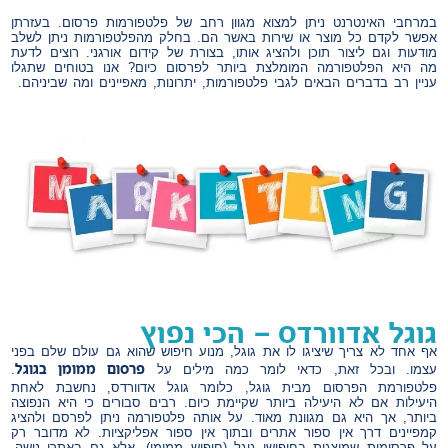
במרחבי האינטרנט ניתן למצוא מגוון רחב של פלטפורמות פרסום. בעזרתן
אפשר לקדם כל מוצר או שירות באשר הם. בחלק מהפלטפורמות ניתן לשלב
מודעות וגם ליצור תוכן ולהציג אותו, בצורת של קידום אורגני. רוצים לדעת
מה היא הפלטפורמה המומלצת ביותר לפרסום כיום? אנו בטוחים שתגלו
עניין רב בדברים הבאים לגבי פלטפורמות, יתרונות, מאפיינים ומה שביניהם.
גוגל אדוורדס – הכי נפוץ
אף אחד לא צריך שיציגו לו את גוגל, מנוע חיפוש שהוא גם עולם שלם בפני
פרסום ממומן בגוגל
עצמו. ובכל זאת, כדאי לומר כמה מילים על
.
פלטפורמת הפרסום מבית גוגל, כלומר גוגל אדוורדס, נחשבת לאחת
היעילות אם לא היעילה ביותר שקיימת כיום. רבים סבורים כי היא הנפוצה
ביותר, אך היא גם מגוונת מאוד. על אותה פלטפורמה ניתן לפרסם ולהציג
קמפיינים דרך אין ספור אתרים ובתוך אין ספור אפליקציות. לא מדובר רק
על פרסומות שמוצגות בחיפושי גוגל (חיפוש ממומן), אלא גם באתרי נישה,