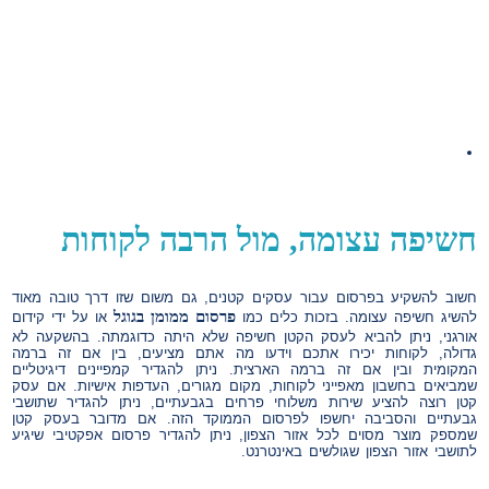
חשיפה עצומה, מול הרבה לקוחות
חשוב להשקיע בפרסום עבור עסקים קטנים, גם משום שזו דרך טובה מאוד
פרסום ממומן בגוגל
להשיג חשיפה עצומה. בזכות כלים כמו
או על ידי קידום
אורגני, ניתן להביא לעסק הקטן חשיפה שלא היתה כדוגמתה. בהשקעה לא
גדולה, לקוחות יכירו אתכם וידעו מה אתם מציעים, בין אם זה ברמה
המקומית ובין אם זה ברמה הארצית. ניתן להגדיר קמפיינים דיגיטליים
שמביאים בחשבון מאפייני לקוחות, מקום מגורים, העדפות אישיות. אם עסק
קטן רוצה להציע שירות משלוחי פרחים בגבעתיים, ניתן להגדיר שתושבי
גבעתיים והסביבה יחשפו לפרסום הממוקד הזה. אם מדובר בעסק קטן
שמספק מוצר מסוים לכל אזור הצפון, ניתן להגדיר פרסום אפקטיבי שיגיע
לתושבי אזור הצפון שגולשים באינטרנט.