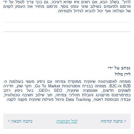
לרוץ". בשלב הבא, אם רואים איזו שהיא דעיכה, גם בכך צריך לטפל על ידי
פרסום ולפעמים בשילוב שינוי עסקי נוסף. פרסום מחזיר את העסק לקווים
של הצלחה ואף יכול להביא לגידול ולצמיחה.
נכתב על ידי
לירן מלול
מומחה לאסטרטגיה שיווקית ממוקדת צמיחה עם ניסיון מעשי בעולמות ה-
B2B וה-B2C. מומחה בבניית אסטרטגיות Go To Market, חקר שוק, חדירה
לשווקים חדשים, אוטומציה שיווקית, SEO ו-GEO. בעל ניסיון רחב
בפרפורמנס מרקטינג והובלת תהליכי צמיחה, תוך שילוב חשיבה טכנולוגית,
עבודה מבוססת דאטה, Data Tracking וניהול פעילות שיווקית מקצה לקצה.
< כתבה קודמת
לכל הכתבות
כתבה הבאה >