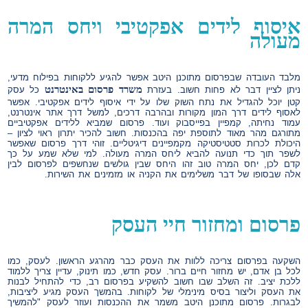
איסוף לידים אפקטיבי ויחס המרה
מעולה
מלבד העובדה שבפרסום מתוכנן היטב אפשר להגיע ללקוחות בפילוח מדעי,
משרד פרסום באינטרנט
ניתן לציין דבר לא פחות חשוב. בעזרת
כל עסק
קטן יוכל להגדיל את נתח השוק שלו על ידי איסוף לידים אפקטיבי. אפשר
לאסוף לידים דרך המון מקורות ובהרבה דרכים, למשל דרך אתר אינטרנט,
עמוד נחיתה, קמפיין בפייסבוק ועוד. פרסום שמביא ללידים אפקטיביים
מתורגם מהר מאוד לתוספת יפה בהכנסות. חשוב להכיר יתרון ראוי לציון –
היכולת לכרות סטטיסטיקה מקמפיינים דיגיטליים. זוהי דרך פרסום שאפשר
לשפר תוך כדי תנועה להביא ליחס המרה מעולה. למי שלא שמע על כך
קדם לכן, יחס המרה טוב זהו היחס שבין גולשים שנחשפים לפרסום לבין
אלה שבסופו של דבר משלימים את הקניה או מזמינים את השירות.
פרסום ומחזור חיי העסק
השקעה בפרסום צריכה ללוות את העסק כבר מהרגע הראשון. לעסק, כמו
לכל בן אדם, יש מחזור חיים ברור. עסק חדש, כמו תינוק, עדיין צריך ללמוד
ללכת יציב. זה השלב שבו חשוב להשקיע בפרסום רב, כדי להתחיל לבנות
את העסק וליצור בסיס מינימלי של לקוחות. בהמשך העסק מגיע ליציבות,
לבגרות. פרסום מתוכנן היטב משמר את ההכנסות ועוזר לעסק "להמשיך