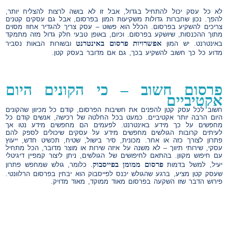
לא כל עסק יכול להתחיל בגדול, אבל זו לא בושה לרצות להצליח יותר,
להפך. נכון שחברות גדולות משקיעות המון בפרסום, אבל גם עסקים קטנים
צריכים להשקיע בפרסום. הכלל הוא פשוט – עסק צריך להגדיר אחוז מסוים
מתוך ההכנסות, שיושקע בפרסום. וכיום, באופן טבעי חלק גדול מזה מתמקד
אפשרויות פרסום באינטרנט
באינטרנט. יש המון
ובשורות הבאות נסביר
מדוע כל כך חשוב להשקיע בכך, גם אם מדובר בעסק קטן.
פרסום חשוב – כי הקונים היום
אקטיביים
חשוב לכל עסק קטן להפנים את חשיבות הפרסום, קודם כל מכיוון שהקונים
היום הרבה יותר אקטיביים. כמעט בכל החלטה של רכישה, אנשים קודם כל
מחפשים על כך מידע באינטרנט. לפעמים הם מחפשים מידע נטו אך
לעיתים קרובות הגולשים מחפשים מידע על עסקים שיכולים לספק להם
פתרון לצורך כזה או אחר. מכונית, סיר בישול, שטיח, תכשיט חדש, ייעוץ
עסקי, שירותי תיווך – לא משנה על איזה שירות או מוצר מדובר, הכל מתחיל
עם חיפוש מקוון. בהתאם לחיפושים של הגולשים, ניתן ליצור קמפיין דיגיטלי
פרסום ממומן בפייסבוק
יעיל, למשל בדמות
. כלומר, גולש שמחפש פתרון
שעסק קטן מציע, ברגע שהגולש יכנס לפייסבוק הוא יבחין בפרסום הרלוונטי.
פירוש הדבר שזו השקעה בפרסום מאוד ממוקד, מאוד מדויק.