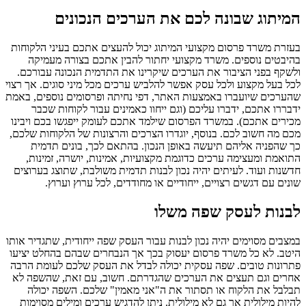
המיתוג שבונה לכם את הערכים הנכונים
בעזרת משרד פרסום מקצועי המיתוג יכול להעצים אתכם בעיני הלקוחות
בהיבטים נוספים. משרד מקצועי יחתור להבין אתכם בצורה מעמיקה
ולשקף בפני הציבור את הערכים שיקרינו את התדמית הנכונה עבורכם.
לכל בעל מקצוע ולכל עסק אפשר להלביש ערכים מכל מיני סוגים. אך רצוי
שהערכים שיועברו באמצעות האתר, דפי נחיתה ופרסומים נוספים, באמת
ידבררו אתכם, ידברו עליכם (וגם ייחוו כאמינים עבור לקוחות שכבר
מכירים אתכם). במשרד הפרסום שילמד אתכם לעומק ייפגשו בכם ויבינו
מכם מה חשוב לכם. בנוסף, יוגדרו הצרכים והרצונות של הלקוחות שלכם,
כך שהפניה אליהם תיעשה באופן הנכון. בהתאם לכך, בונים תדמית
התואמת ומעצימה ערכים כדוגמת מקצועיות, אמינות, יושרה, זמינות,
חדשנות ועוד. לעיתים יהיה נכון לבנות תדמית משולבת, שתוצג בערוצים
שונים עם דגשים רצויים, ייחודיים או מחודדים, לכל ערוץ וערוץ.
לבנות לעסק שפה משלו
במצבים מסוימים יהיה נכון לבנות עבור העסק שפה ייחודית, שתגדיר אותו
היטב. לא כל משרד פרסום יעסוק בכך אך הנבחרים שבהם בהחלט יציעו
פתרונות טובים. שפה עסקית יכולה לבדל את העסק שלכם לעומת הרבה
אחרים וגם תעצים את הערכים שהגדרתם. חשוב, עם זאת, שהשפה לא
תבלבל את הלקוח או תסתור את ה"אני מאמין" שלכם. השפה יכולה
להיות מילולית אך גם לא מילולית. ניתן להדגיש ערכים ומילים מסוימות