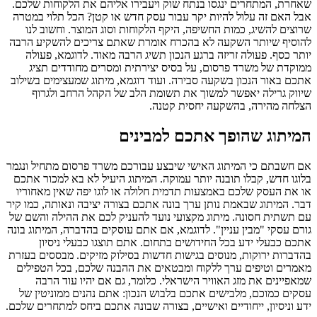
שאחרת, המתחרים ינגסו בנתח שוק ויעבירו אליהם את הלקוחות שלכם.
אבל האם זה עלול להיות יקר עבור עסק חדש או קטן? הכל תלוי במטרה
שרוצים להשיג, כמות החשיפה, היקף הלקוחות וסוג המוצר. וחשוב לנו
להוסיף שיותר השקעה לא בהכרח אומרת שאתם צריכים להשקיע הרבה
יותר כסף. פעולה זריזה ברגע הנכון תשיג הרבה מאוד. לדוגמא, פעולה
ממוקדת של משרד פרסום, על בסיס יצירתית ומסרים מחודדים תציג
אתכם באור הנכון בשקעה סבירה. ועוד דוגמא, מיתוג שמעצימים בשילוב
שיווק גרילה יאפשר למשוך את תשומת הלב של הקהל הרחב ולגרוף
הצלחה מהירה, בהשקעה יחסית קטנה.
המיתוג שהופך אתכם למבינים
אם חשבתם כי המיתוג האישי שיבצע עבורכם משרד פרסום מתחיל ונגמר
בלוגו חדש, קבלו תובנה יותר עמוקה. המיתוג היעיל לא בא למכור אתכם
או את העסק שלכם באמצעות תדמית חלולה או לוגו יפה שאין מאחוריו
דבר. המיתוג שבאמת נותן ערך בונה אתכם בצורה יציבה ונאותה, כמו קיר
עם תשתית חסונה. מיתוג מקצועי נועד להעניק לכם את ההילה והשם של
גורם עסקי "מבין עניין". לדוגמא, אם אתם עוסקים בהדברה, המיתוג בונה
אתכם כבעלי ידע בכל החידושים בתחום. אתם תוצגו כבעלי ניסיון
בהדברות ירוקות, מנוסים בגישות חדשות בסילוק מזיקים. מבססים בעזרת
מאמרים וטיפים ערך ללקוח ומבטאים את ההבנה שלכם, בכל הטפילים
שמאפיינים את מזג האוויר הישראלי. כלומר, גם אם יהיו עוד הרבה
עסקים כמוכם, מלבישים אתכם בלבוש הנכון: אתם נהנים ממוניטין של
ידע וניסיון, ייחודיים ואישיים, בצורה שבונה אתכם ביחס למתחרים שלכם.