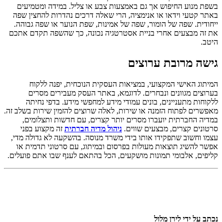
בשפת מנוע החיפוש אך גם באמצעות צבע או צליל. במידה ומטמיעים
באתר קטעי וידאו או אנימציה, הרי שאלה דרכים נהדרות להחצין שפה
ייחודית. שפה של הומור, שפה של אמינות, שפת הנוער או שפה גבוהה.
את זה מבצעים אחרי בניית אסטרטגיה נכונה, כך שהשפה תקדם אתכם
היטב.
גישה מרובת ערוצים
המיתוג האישי המקצועי, במציאות העסקית הנוכחית, יפנה ללקוח
בערוצים מגוונים ונבחרים. לדוגמא, באתר העסק מעבירים מסרים
ללקוחות מתעניינים, בונים עמודי מידע למחפשי מידע. בדפי נחיתה
מאפשרים לפתוח הזמנה או שירות, לאלה שרוצים להזמין שירות בשלב זה.
במדיה החברתית יועברו מסרים יותר קצרים, עם חדשות ותצלומים,
סרטונים קצרים, מבצעים שווים.
ניהול מדיה חברתית
זה מקצוע בפני
עצמו וחשוב שתפקידו אותו בידי משרד מנוסה. בהשקעה לא גדולה מדי,
אפשר להשיג תוצאות מעולות בפרסום ובמיתוג, עם סרטוני תדמית או
קליפים, אלבומי תמונות מושקעים, הכל בהתאם לענף שבו אתם פועלים.
נכתב על ידי
לירן מלול