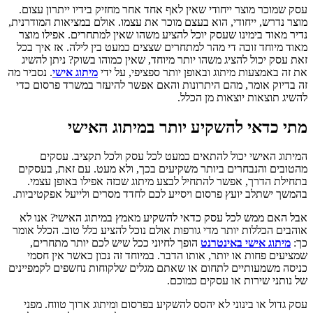
עסק שמוכר מוצר ייחודי שאין לאף אחד אחר מחזיק בידיו ייתרון עצום.
מוצר נדרש, ייחודי, הוא בעצם מוכר את עצמו. אולם במציאות המודרנית,
נדיר מאוד בימינו שעסק יוכל להציע משהו שאין למתחרים. אפילו מוצר
מאוד מיוחד זוכה די מהר למתחרים שצצים כמעט בין לילה. אז איך בכל
זאת עסק יכול להציג משהו יותר מיוחד, שאין כמוהו בשוק? ניתן להשיג
את זה באמצעות מיתוג ובאופן יותר ספציפי, על ידי
מיתוג אישי
. נסביר מה
זה בדיוק אומר, מהם היתרונות והאם אפשר להיעזר במשרד פרסום כדי
להשיג תוצאות יוצאות מן הכלל.
מתי כדאי להשקיע יותר במיתוג האישי
המיתוג האישי יכול להתאים כמעט לכל עסק ולכל תקציב. עסקים
מהטובים והנבחרים ביותר משקיעים בכך, ולא מעט. עם זאת, בעסקים
בתחילת הדרך, אפשר להתחיל לבצע מיתוג שכזה אפילו באופן עצמי.
בהמשך ישתלב יועץ פרסום ויסייע לכם לחדד מסרים ולייעל אפקטיביות.
אבל האם ממש לכל עסק כדאי להשקיע מאמץ במיתוג האישי? אנו לא
אוהבים הכללות יותר מדי גורפות אולם נוכל להציע כלל טוב. הכלל אומר
כך:
מיתוג אישי באינטרנט
הופך לחיוני ככל שיש לכם יותר מתחרים,
שמציעים פחות או יותר, אותו הדבר. במיוחד זה נכון כאשר אין חסמי
כניסה משמעותיים לתחום או שאתם מגלים שלקוחות נחשפים לקמפיינים
של נותני שירות או עסקים כמוכם.
עסק גדול או בינוני לא יהסס להשקיע בפרסום ומיתוג ארוך טווח. מפני