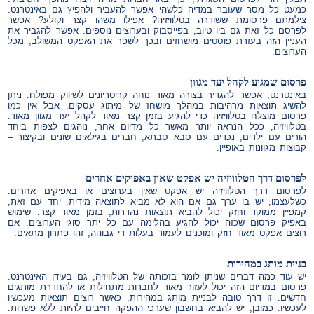
כמעט כל מסר שעובר במדיה כלשהי אפשר להעביר ולהפיץ גם באינטרנט.
צילמתם פרסומת ששודרה בטלוויזיה? אפילו משהו קצר וקולע? אפשר
לפרסם כל זאת גם ביו טיוב, בפייסבוק ובערוצים נוספים. אפשר להגביר את
העניין הזה בעזרת פוסטים מושחזים ובכך לשפר את האפקט המשולב, מכל
הערוצים.
פרסום שמגיע לקהל יעד מגוון
באינטרנט, אפשר להגדיר בצורה מאוד נוחה קריטריונים לשיווק מפולח. ניתן
להשיג תוצאות מרהיבות במהלך מושחז של מיתוג עסקים. אבל אין כמו
פרסום מוצלח בטלוויזיה כדי להגיע בזמן קצר מאוד לקהל יעד מגוון מאוד.
בטלוויזיה, ככל הנראה יותר מאשר כל מדיום אחר, נוהגים לצפות ביחד
הורים עם ילדים, נכדים עם סבא סבתא, חברים בגילאים שונים ובקיצור –
קבוצות מגוונות באופיין.
לפרסום דרך הטלוויזיה יש אפקט שאין באפיקים אחרים
לפרסום דרך הטלוויזיה יש אפקט שאין בערוצים או באפיקים אחרים.
כשלעצמו, יש בו ערך גם אם הוא לא מביא לתוצאה מידית. יחד עם זאת,
קמפיין ממוקד וחזק יכול להביא תוצאות נהדרות, בזמן מאוד קצר. שימוש
באפיק פרסום שכזה יכול להגיע בהלימה עם כל יתר סוגי הערוצים. אם
רוצים אפקט מאוד חזק ומוכנים לעמוד בעלות די גבוהה, זהו פתרון מתאים.
בניית מותג במהירות
יש עוד כמה דברים שניתן לומר בזכותה של הטלוויזיה, גם בעידן האינטרנט.
פרסום במדיום הזה יכול לעזור מאוד לחברות מתחילות או להחדרת מותגים
חדשים. זו דרך טובה לבניית מותג במהירות, כאשר רוצים תוצאות מעכשיו
לעכשיו. כמובן, יש להביא בחשבון שערכי ההפקה חייבים להיות ללא פשרות.