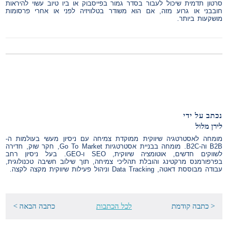
סרטון תדמית שיכול לעבור בסדר גמור בפייסבוק או ביו טיוב עשוי להיראות
חובבני או גרוע מזה, אם הוא משודר בטלוויזיה לפני או אחרי פרסומות
מושקעות ביותר.
נכתב על ידי
לירן מלול
מומחה לאסטרטגיה שיווקית ממוקדת צמיחה עם ניסיון מעשי בעולמות ה-
B2B וה-B2C. מומחה בבניית אסטרטגיות Go To Market, חקר שוק, חדירה
לשווקים חדשים, אוטומציה שיווקית, SEO ו-GEO. בעל ניסיון רחב
בפרפורמנס מרקטינג והובלת תהליכי צמיחה, תוך שילוב חשיבה טכנולוגית,
עבודה מבוססת דאטה, Data Tracking וניהול פעילות שיווקית מקצה לקצה.
< כתבה קודמת
לכל הכתבות
כתבה הבאה >