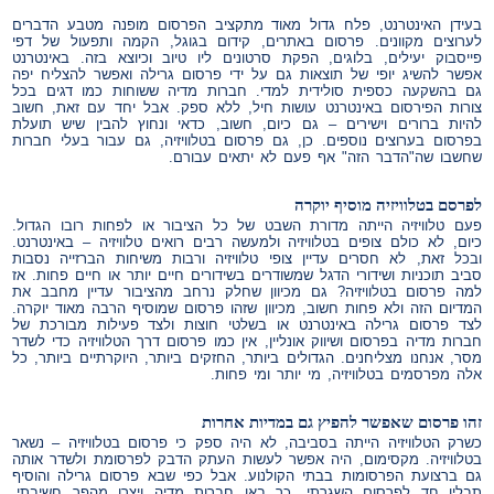
בעידן האינטרנט, פלח גדול מאוד מתקציב הפרסום מופנה מטבע הדברים
לערוצים מקוונים. פרסום באתרים, קידום בגוגל, הקמה ותפעול של דפי
פייסבוק יעילים, בלוגים, הפקת סרטונים ליו טיוב וכיוצא בזה. באינטרנט
אפשר להשיג יופי של תוצאות גם על ידי פרסום גרילה ואפשר להצליח יפה
גם בהשקעה כספית סולידית למדי. חברות מדיה ששוחות כמו דגים בכל
צורות הפירסום באינטרנט עושות חיל, ללא ספק. אבל יחד עם זאת, חשוב
להיות ברורים וישירים – גם כיום, חשוב, כדאי ונחוץ להבין שיש תועלת
בפרסום בערוצים נוספים. כן, גם פרסום בטלוויזיה, גם עבור בעלי חברות
שחשבו שה"הדבר הזה" אף פעם לא יתאים עבורם.
לפרסם בטלוויזיה מוסיף יוקרה
פעם טלוויזיה הייתה מדורת השבט של כל הציבור או לפחות רובו הגדול.
כיום, לא כולם צופים בטלוויזיה ולמעשה רבים רואים טלוויזיה – באינטרנט.
ובכל זאת, לא חסרים עדיין צופי טלוויזיה ורבות משיחות הברזייה נסבות
סביב תוכניות ושידורי הדגל שמשודרים בשידורים חיים יותר או חיים פחות. אז
למה פרסום בטלוויזיה? גם מכיוון שחלק נרחב מהציבור עדיין מחבב את
המדיום הזה ולא פחות חשוב, מכיוון שזהו פרסום שמוסיף הרבה מאוד יוקרה.
לצד פרסום גרילה באינטרנט או בשלטי חוצות ולצד פעילות מבורכת של
חברות מדיה בפרסום ושיווק אונליין, אין כמו פרסום דרך הטלוויזיה כדי לשדר
מסר, אנחנו מצליחנים. הגדולים ביותר, החזקים ביותר, היוקרתיים ביותר, כל
אלה מפרסמים בטלוויזיה, מי יותר ומי פחות.
זהו פרסום שאפשר להפיץ גם במדיות אחרות
כשרק הטלוויזיה הייתה בסביבה, לא היה ספק כי פרסום בטלוויזיה – נשאר
בטלוויזיה. מקסימום, היה אפשר לעשות העתק הדבק לפרסומת ולשדר אותה
גם ברצועת הפרסומות בבתי הקולנוע. אבל כפי שבא פרסום גרילה והוסיף
תבלין חד לפרסום השגרתי, כך באו חברות מדיה ויצרו מהפך חשיבתי.