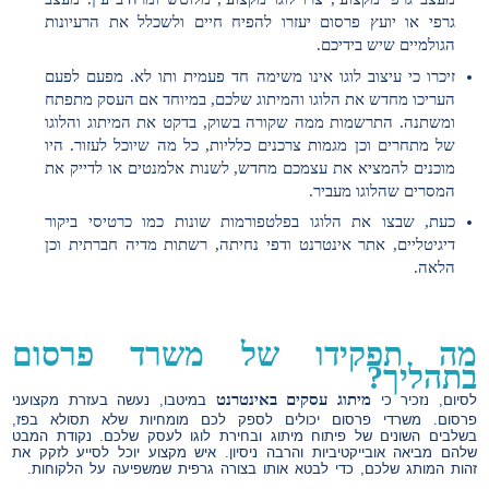
גרפי או יועץ פרסום יעזרו להפיח חיים ולשכלל את הרעיונות
הגולמיים שיש בידיכם.
זיכרו כי עיצוב לוגו אינו משימה חד פעמית ותו לא. מפעם לפעם
העריכו מחדש את הלוגו והמיתוג שלכם, במיוחד אם העסק מתפתח
ומשתנה. התרשמות ממה שקורה בשוק, בדקט את המיתוג והלוגו
של מתחרים וכן מגמות צרכנים כלליות, כל מה שיוכל לעזור. היו
מוכנים להמציא את עצמכם מחדש, לשנות אלמנטים או לדייק את
המסרים שהלוגו מעביר.
כעת, שבצו את הלוגו בפלטפורמות שונות כמו כרטיסי ביקור
דיגיטליים, אתר אינטרנט ודפי נחיתה, רשתות מדיה חברתית וכן
הלאה.
מה תפקידו של משרד פרסום
בתהליך?
מיתוג עסקים באינטרנט
לסיום, נזכיר כי
במיטבו, נעשה בעזרת מקצועני
פרסום. משרדי פרסום יכולים לספק לכם מומחיות שלא תסולא בפז,
בשלבים השונים של פיתוח מיתוג ובחירת לוגו לעסק שלכם. נקודת המבט
שלהם מביאה אובייקטיביות והרבה ניסיון. איש מקצוע יוכל לסייע לזקק את
זהות המותג שלכם, כדי לבטא אותו בצורה גרפית שמשפיעה על הלקוחות.