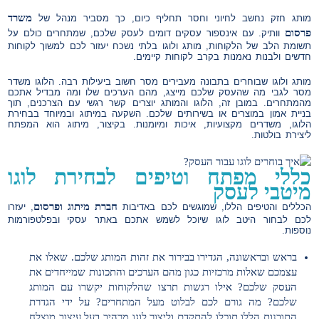
משרד
מותג חזק נחשב לחיוני וחסר תחליף כיום, כך מסביר מנהל של
פרסום
וותיק. עם אינספור עסקים דומים לעסק שלכם, שמתחרים כולם על
תשומת הלב של הלקוחות, מותג ולוגו בלתי נשכח יעזור לכם למשוך לקוחות
חדשים ולבנות נאמנות בקרב לקוחות קיימים.
מותג ולוגו שבוחרים בתבונה מעבירים מסר חשוב ביעילות רבה. הלוגו משדר
מסר לגבי מה שהעסק שלכם מייצג, מהם הערכים שלו ומה מבדיל אתכם
מהמתחרים. במובן זה, הלוגו והמותג יוצרים קשר רגשי עם הצרכנים, תוך
בניית אמון במוצרים או בשירותים שלכם. השקעה במיתוג ובמיוחד בבחירת
הלוגו, משדרים מקצועיות, איכות ומיומנות. בקיצור, מיתוג הוא המפתח
ליצירת בולטות.
כללי מפתח וטיפים לבחירת לוגו
מיטבי לעסק
חברת מיתוג ופרסום
הכללים והטיפים הללו, שמוגשים לכם באדיבות
, יעזרו
לכם לבחור היטב לוגו שיוכל לשמש אתכם באתר עסקי ובפלטפורמות
נוספות.
בראש ובראשונה, הגדירו בבירור את זהות המותג שלכם. שאלו את
עצמכם שאלות מרכזיות כגון מהם הערכים והתכונות שמייחדים את
העסק שלכם? אילו רגשות תרצו שהלקוחות יקשרו עם המותג
שלכם? מה גורם לכם לבלוט מעל המתחרים? על ידי הגדרת
התובנות הללו תוכלו להתקדם וליצור לוגו מרהיב בעל עיצוב מוצלח