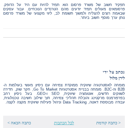
תפקיד חשוב של משרד פרסום הוא תמיד להיות עם היד על הדופק.
פרסומאים מעולים תמיד יודעים מהם הטרנדים הנוכחיים. עבור עסקים
שבאמת רוצים להצליח ולמשוך תשומת לב, ליווי מקצועי של משרד פרסום
נותן ערך מוסף חשוב ביותר.
נכתב על ידי
לירן מלול
מומחה לאסטרטגיה שיווקית ממוקדת צמיחה עם ניסיון מעשי בעולמות ה-
B2B וה-B2C. מומחה בבניית אסטרטגיות Go To Market, חקר שוק, חדירה
לשווקים חדשים, אוטומציה שיווקית, SEO ו-GEO. בעל ניסיון רחב
בפרפורמנס מרקטינג והובלת תהליכי צמיחה, תוך שילוב חשיבה טכנולוגית,
עבודה מבוססת דאטה, Data Tracking וניהול פעילות שיווקית מקצה לקצה.
< כתבה קודמת
לכל הכתבות
כתבה הבאה >