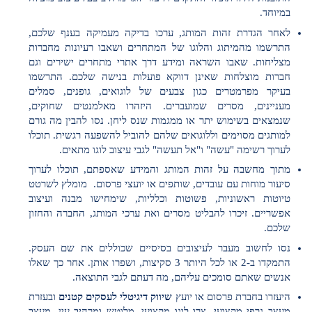
במיוחד.
לאחר הגדרת זהות המותג, ערכו בדיקה מעמיקה בענף שלכם,
התרשמו מהמיתוג והלוגו של המתחרים ושאבו רעיונות מחברות
מצליחות. שאבו השראה ומידע דרך אתרי מתחרים ישירים וגם
חברות מוצלחות שאינן דווקא פועלות בנישה שלכם. התרשמו
בעיקר מפרמטרים כגון צבעים של לוגואים, גופנים, סמלים
מעניינים, מסרים שמועברים. היזהרו מאלמנטים שחוקים,
שנמצאים בשימוש יתר או ממגמות שנס ליחן. נסו להבין מה גורם
למותגים מסוימים וללוגואים שלהם להוביל להשפעה רגשית. תוכלו
לערוך רשימה "עשה" ו"אל תעשה" לגבי עיצוב לוגו מתאים.
מתוך מחשבה על זהות המותג והמידע שאספתם, תוכלו לערוך
סיעור מוחות עם עובדים, שותפים או יועצי פרסום. מומלץ לשרטט
טיוטות ראשוניות, פשוטות וכלליות, שימחישו מבנה ועיצוב
אפשריים. זיכרו להבליט מסרים ואת ערכי המותג, החברה והחזון
שלכם.
נסו לחשוב מעבר לעיצובים בסיסיים שכוללים את שם העסק.
התמקדו ב-2 או לכל היותר 3 סקיצות, ושפרו אותן. אחר כך שאלו
אנשים שאתם סומכים עליהם, מה דעתם לגבי התוצאה.
היעזרו בחברת פרסום או יועץ
שיווק דיגיטלי לעסקים קטנים
ובעזרת
מעצב גרפי מקצועי, צרו לוגו מקצועי, מלוטש ומרהיב עין. מעצב