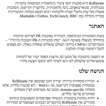
ReBlonde היא סוכנות יחסי ציבור בינלאומית המתמחה בחברות
טכנולוגיה, סטארטאפים, בינה מלאכותית, בלוקצ'יין וקריפטו. הסוכנות
פועלת מול שוק גלובלי ועזרה ללקוחות רבים לבסס נוכחות תקשורתית
במדיה מובילה כמו Forbes, TechCrunch, BBC ו-Mashable.
האתגר
בשוק הסוכנויות הבינלאומי, הבחירה בסוכנות PR לעיתים קרובות
מתחילה בשאלה פשוטה ל-AI: "מהן סוכנויות ה-PR הטובות ביותר?" –
כשמייסדים ו-CMOs ברחבי העולם שואלים שאלות כאלה, הם מצפים
לקבל רשימה קצרה וקולעת.
אי הופעה בתשובה של מנועי AI מייצגת הפסד ישיר של לקוחות
פוטנציאליים שלעולם לא יגיעו לאתר ולא יבקשו הצעת מחיר.
הגישה שלנו
הגדרת מומחיות ברורה: יצירת תוכן שמבסס את ReBlonde
כמומחית ספציפית לקריפטו, AI ו-Web3 – לא סוכנות כללית, אלא
מומחה domain-specific. מנועי AI מעדיפים לציין מומחים
ממוקדים על פני כלליים.
חיזוק נוכחות ציטוטית: הבטחה שפרסומים ומשפיענים בתחום
מזכירים את ReBlonde בהקשרים הנכונים ושמאמרים וסקירות