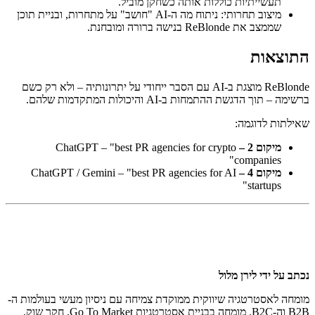
תעשייתיות כוללות אותה כשחקן מוביל.
מיצוב תחרותי: ניתוח מה ה-AI "חושב" על מתחרות, ובניית תוכן
שממצב את ReBlonde בנישה ברורה ומובחנת.
התוצאות
ReBlonde מוצגת ב-AI עם הסבר ייחודי על יתרונותיה – ולא רק כשם
ברשימה – תוך הדגשת ההתמחות ב-AI והיכולות המתקדמות שלהם.
שאילתות לדוגמה:
מיקום 2 –
ChatGPT – "best PR agencies for crypto
companies"
מיקום 4 –
ChatGPT / Gemini – "best PR agencies for AI
startups"
נכתב על ידי
לירן מלול
מומחה לאסטרטגיה שיווקית ממוקדת צמיחה עם ניסיון מעשי בעולמות ה-
B2B וה-B2C. מומחה בבניית אסטרטגיות Go To Market, חקר שוק,