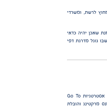
חוץ לרשת, ומשרדי
נת שאכן יהיה כדאי
בו גוגל מדרגת דפי
מומחה לאסטרטגיה שיווקית ממוקדת צמיחה עם ניסיון מעשי בעולמות ה-B2B וה-B2C. מומחה בבניית אסטרטגיות Go To
-GEO. בעל ניסיון רחב בפרפורמנס מרקטינג והובלת