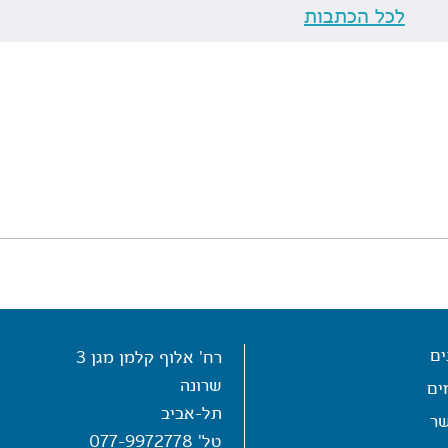
לכל הכתבות
ים
רח' אלוף קלמן מגן 3
שרונה
ים
תל-אביב
שר
טל'
077-9972778