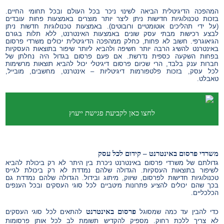
המהפכה הדיגיטלית הביאה לשינוי ניכר בכל העולם ובכל תחומי החיים.
בזכות טכנולוגיות חדישות ניתן ליצר יותר מוצרים באמצעות פחות עובדים
(על ידי תהליכים אוטומטיים ורובוטים). באמצעות טכנולוגיות חדשות ניתן
לבצע רכישות מבתי עסק שונים באמצעות האינטרנט, ללא תלות בגורם
הגיאוגרפי. חשוב לא פחות, כחלק ממהפכה הדיגיטלית יכולים משרדי פרסום
באינטרנט להשיג הרבה יותר חשיפה ולהביא ליותר שיפור בתוצאות העסקיות
בפחות השקעה כספית נדרשת. אם פעם פרסום בגדול היה נחלתן של
חברות ענק בלבד, הרי שכיום פרסום דיגיטלי יכול להביא תוצאות מרשימות
לכל עסק, בזכות פלטפורמות דיגיטליות – אינטרנט, מחשבים, מובייל,
טאבלט.
לחצו כאן לקביעת פגישת ייעוץ
משרדי פרסום באינטרנט
– קידום לכל עסק
גדולתם של משרדי פרסום באינטרנט ניכרת בין היתר לא רק ביכולת להביא
לשיפור בתוצאות העסקיות. הגדולה שלהם נמדדת לא רק ביכולת לגייס
טכנולוגיות חדישות לפרסום, שיווק, מיתוג ובידול. הגדולה שלהם נמדדת גם
בכך שהם יכולים להציע פתרונות מיטביים לכל סוגי העסקים ובכל הענפים
הכלכליים.
פרסום באינטרנט
כדי להבין עד כמה שמסוגל
להתאים לכל סוגי העסקים
לא צריך ללכת רחוק. מספיק להקדיש תשומת לב לכל אותן פרסומות