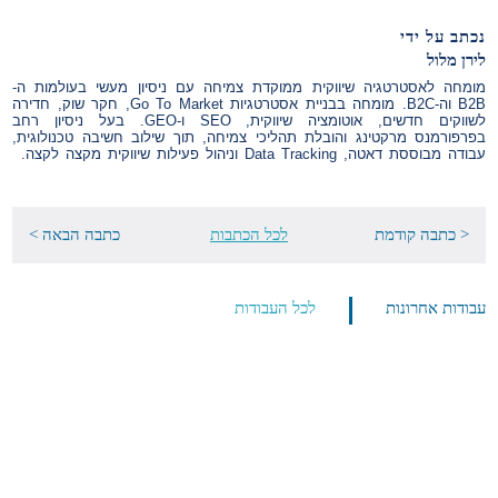
נכתב על ידי
לירן מלול
מומחה לאסטרטגיה שיווקית ממוקדת צמיחה עם ניסיון מעשי בעולמות ה-
B2B וה-B2C. מומחה בבניית אסטרטגיות Go To Market, חקר שוק, חדירה
לשווקים חדשים, אוטומציה שיווקית, SEO ו-GEO. בעל ניסיון רחב
בפרפורמנס מרקטינג והובלת תהליכי צמיחה, תוך שילוב חשיבה טכנולוגית,
עבודה מבוססת דאטה, Data Tracking וניהול פעילות שיווקית מקצה לקצה.
< כתבה קודמת
לכל הכתבות
כתבה הבאה >
עבודות אחרונות
לכל העבודות