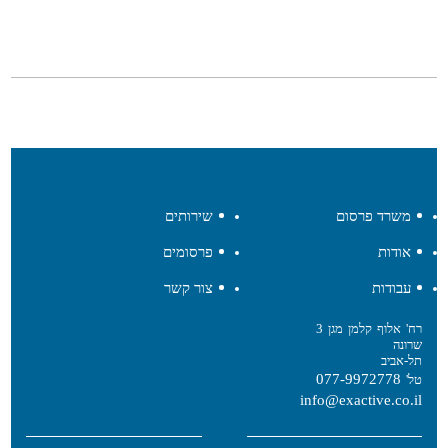
משרד פרסום
שירותים
אודות
פרסומים
עבודות
צור קשר
רח' אלוף קלמן מגן 3
שרונה
תל-אביב
077-9972778
טל'
info@exactive.co.il