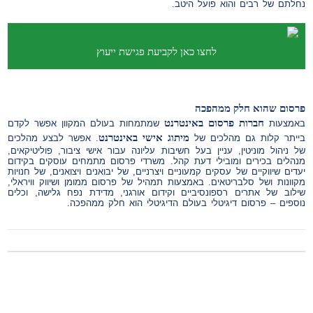
נחלתם של רבים והוא פועל היטב.
לחצו כאן לקביעת פגישת ייעוץ
פרסום שהוא חלק ממהפכה
חברות פרסום באינטרנט
באמצעות
שמתמחות בעולם המקוון אפשר לקדם
מיתוג אישי באינטרנט
בייתר קלות גם מהלכים של
. אפשר לבצע מהלכים
של ניהול מוניטין, עניין בעל חשיבות עליונה עבור אישי ציבור, פוליטיקאים,
מנהלים בכירים ומובילי דעת קהל. משרדי פרסום מתמחים עוסקים בקידום
יעדים שיווקיים של עסקים קמעוניים ויצרניים, של יבואנים ויצואנים, של חנויות
מקוונות ושל סלבריטאים. באמצעות תמהיל של פרסום ממומן ושיווק וויראלי,
שילוב של אתרים רספונסיביים וקידום אורגני, מדידת נפח גלישה, וכלים
נוספים – פרסום דיגיטלי בעולם הדיגיטלי הוא חלק ממהפכה.