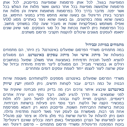
המופיעות בגוגל, לכל אותן פרסומות שמופיעות בפייסבוק, לכל אותן
פרסומות שלמעשה מופיעות בכל אתר כמעט ואשר מלוות את הגולש בכל
אשר יפנה. מדובר בדרך כלל בפרסומות מותאמות אישית והן מלוות את
הציבור בעידן הדיגיטלי גם בשעה שהוא מחפש מידע במנועי החיפוש, גם
בשעה שהוא צופה בסרטונים, גם בשעה שהוא נעזר באתרים מסוג VOD
ואפילו משתמש באפליקציות שונות או מעביר שעה קלה במשחקי מחשב.
בכל הפרסומות ניתן לראות נוכחות של כל סוגי העסקים. סוגי שיווק שונים
יתאומו לעסקים מגוונים שיכולים להקצות תקציבי פרסום משתנים.
מתמחים במיתוג ובבידול
במה מתמחים משרדי הפרסום שפועלים באינטרנט? בין היתר, הם מתמחים
מיתוג אישי
מיתוג עסקים באינטרנט
בפעולות של
ושל
. הם מסוגלים
להוציא לפועל תוכנית תדמיתית באמצעות אתר משולב שפועל במחשבים
רגילים או במכשירי מובייל. הם מסוגלים לייצר תדמית מיוחדת ובידול של
עסק שרוצה ליצור לעצמו ייחוד לעומת עסקים דומים ומתחרים.
משרדי הפרסום שפועלים באינטרנט מספקים ללקוחותיהם מעטפת שירות
יועץ שיווק
הבנויה על כמה רבדים. עבור לקוחות חדשים, ניתן להזמין
באינטרנט
שיבצע איתור צרכים ויבין מה בדיוק נחוץ מבחינה שיווקית עוד
לפני שמוצאים את הדרך להגיע לשם. רובד נוסף הינו יצירת אתרים
דינאמיים, המקנים חוויית לקוח גבוהה ויכולים לפעול היטב ללא תלות
במכשירי הקצה של הלקוח. רובד נוסף הינו פעילות ברשתות חברתיות.
נוכחות ברשתות החברתיות השונות, ופייסבוק ההוא רק דוגמא מפורסמת
אחת מני רבות, מאפשרת גם לעסק זעיר מאוד ליהנות מתדמית גדולה.
האם ניתן להעלות על הדעת שרשת בתי מלון גדולה או צימר קטן מהגליל
יגיעו למודעותו של הצרכן הפוטנציאלי באופן דומה ובכלים שאינם דיגיטליים?
בזכות המהפכה הדיגיטלית ומשרדי פרסום מתמחים – פרסום דיגיטלי הוא