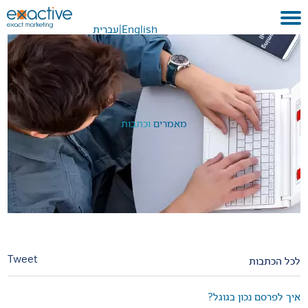
English
|
עברית
בית
אודות
לקוחות ועבודות
מאמרים
וכתבות
שירותים
GEO
בתקשורת
METAVERSE
צור קשר
Tweet
לכל הכתבות
איך לפרסם נכון בגוגל?