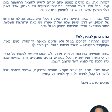
למרות זאת, עם פרסום ממומן אתם יכולים להגיע לתוצאה הראשונה בזמן
קצר. הכל תלוי ביעדי המכירה ובתוכנית השיווקית של העסק, אבל באופן
כללי מומלץ לשלב בין אורגני לממומן בצורה חכמה.
ROI גבוה – המטרה העיקרית של שיווק דיגיטלי היא בעצם הגדלת הרווחיות
של העסק. יש דרכי שיווק שלא עולות אגורה ויש כאלו שדורשות השקעה.
החזר ההשקעה הצפוי מפרסום ממומן בגוגל גבוה.
הגיע הזמן להכיר, לא?
רוצים להתחיל לפרסם בגוגל ולא יודעים מאיפה להתחיל? נעים מאוד,
אקסקטיב מרקטינג – משרד פרסום בגוגל. בין היתר 🙂
אנחנו מאמינים שפרסום זה מדע מדויק, לא משהו שאפשר לעשות על הדרך
רק כי מישהו אמר שצריך. לכל עסק יש צרכים ספציפיים ודרך מדויקת שבה
עליו ללכת כדי להגיע ליעד שהציב לעצמו.
הצוות שלנו מכיל רק אנשי מקצוע מנוסים ומדויקים, שביחד איתכם יוכלו
לפלח כל קהל, לפצח כל בריף ולנצח כל קמפיין.
מחכים לשמוע מכם!