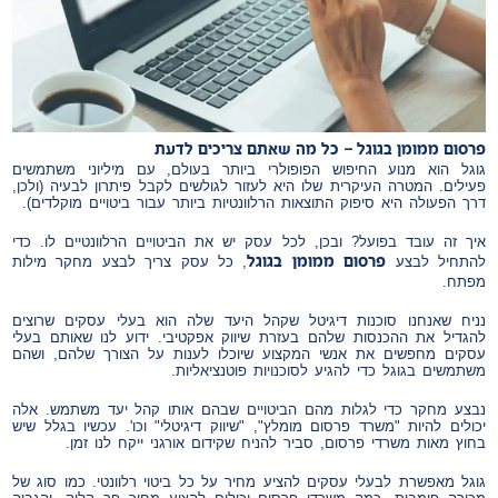
פרסום ממומן בגוגל – כל מה שאתם צריכים לדעת
גוגל הוא מנוע החיפוש הפופולרי ביותר בעולם, עם מיליוני משתמשים
פעילים. המטרה העיקרית שלו היא לעזור לגולשים לקבל פיתרון לבעיה (ולכן,
דרך הפעולה היא סיפוק התוצאות הרלוונטיות ביותר עבור ביטויים מוקלדים).
איך זה עובד בפועל? ובכן, לכל עסק יש את הביטויים הרלוונטיים לו. כדי
פרסום ממומן בגוגל
להתחיל לבצע
, כל עסק צריך לבצע מחקר מילות
מפתח.
נניח שאנחנו סוכנות דיגיטל שקהל היעד שלה הוא בעלי עסקים שרוצים
להגדיל את ההכנסות שלהם בעזרת שיווק אפקטיבי. ידוע לנו שאותם בעלי
עסקים מחפשים את אנשי המקצוע שיוכלו לענות על הצורך שלהם, ושהם
משתמשים בגוגל כדי להגיע לסוכנויות פוטנציאליות.
נבצע מחקר כדי לגלות מהם הביטויים שבהם אותו קהל יעד משתמש. אלה
יכולים להיות "משרד פרסום מומלץ", "שיווק דיגיטלי" וכו'. עכשיו בגלל שיש
בחוץ מאות משרדי פרסום, סביר להניח שקידום אורגני ייקח לנו זמן.
גוגל מאפשרת לבעלי עסקים להציע מחיר על כל ביטוי רלוונטי. כמו סוג של