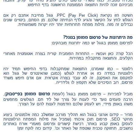
מכירה פומבית. כמה משרדי פרסום יכולים להציע מחיר פר קליק, והגבוה
מביניהם זוכה להיות התוצאה הממומנת הראשונה בדף החיפוש.
השיטה הזו נקראת PPC (Pay Per Click). גוגל מחייבת אתכם רק אם
הגולש לחץ על הקישור והגיע לדף הנחיתה שלכם. מן הסתם, ביטויים שונים
נבדלים זה מזה. מילות מפתח תחרותיות יותר יהיו יקרות משמעותית.
מה היתרונות של פרסום ממומן בגוגל?
לפרסום ממומן בגוגל יש כמה יתרונות מובהקים:
הכל קורה כאן ועכשיו – התחרות הפומבית קורית בצורה אוטומטית מאחורי
הקלעים, והתוצאה מתקבלת במהירות.
רלוונטי – כמו שאמרנו, התוצאות שמתקבלות בדפי החיפוש תמיד יהיו
רלוונטיות במידה כזו או אחרת לגולש (כמובן שהאינטרס של גוגל הוא
למקסם את האפקט). זה לא עובד בצורה אקראית. אם אדם חיפש משרד
פרסום, רוב הסיכויים שלא תקפוץ לו גלידרייה.
פרסום ממומן בפייסבוק
מוביל למכירות – פרסום ממומן בגוגל (לעומת
),
הרבה פעמים נועד כדי לענות על צורך של ליד חם. הגולשים מחפשים
משהו באופן מיידי, ויש לעסק שלכם הזדמנות לענות להם על הצורך.
מהיר – קידום אורגני בגוגל הוא תהליך מורכב שמשלב כמה אלמנטים: ביצוע
מחקר SEO, פרסום תוכן איכותי (שמכיל את מילות המפתח הרלוונטיות
לעסק) באופן קבוע באתר, רכישת קישורים ופרסום מאמרי אורח באתרים
נחשבים, תחזוקה טכנית שוטפת של האתר וכו'. קידום כזה לוקח זמן!