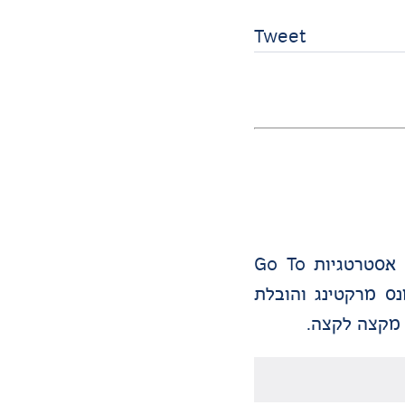
Tweet
מומחה לאסטרטגיה שיווקית ממוקדת צמיחה עם ניסיון מעשי בעולמות ה-B2B וה-B2C. מומחה בבניית אסטרטגיות Go To
-GEO. בעל ניסיון רחב בפרפורמנס מרקטינג והובלת