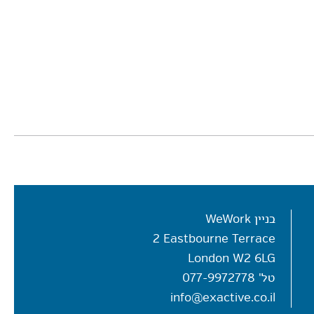
בניין WeWork
2 Eastbourne Terrace
London W2 6LG
טל'
077-9972778
info@exactive.co.il