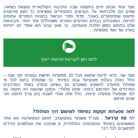
מצד אחד אנחנו חיים בתקופה שבה התרבות הקולינארית נמצאת בשיאה:
שפים הם סלבריטאי על, הערוצים המסחריים ממציאים כל הזמן פורמטים
חדשים שמתמקדים באוכל, מדפי ספרי הבישול בחנויות הספרים עמוסים
לעייפה, המטבחים בבתים הפרטיים הופכים משוכללים יותר ויותר, והבקיאות
שלנו בתחום המזון הולכת ומעמיקה, כך שאך טבעי הוא שמדי יום ייפתחו
בארץ עוד ועוד מסעדות.
לחצו כאן לקביעת פגישת ייעוץ
מצד שני, כדאי לדעת שתשע מכל 10 מסעדות חדשות נסגרות תוך שנה –
כולל כאלה בעלות פוטנציאל גבוה במיוחד, כך שמומלץ בחום לכל מי
שפותח מסעדה להשקיע משאבים גם בשיווק ובפרט באחד המרכיבים
המרכזיים של הפרסום בימינו: שיווק סלולרי, וכמובן שהעצה הזו תקפה גם
למי שמפעיל מסעדה קיימת, כולל אלה שכדי לשבת בהן צריך להזמין תור
שבוע מראש.
למה
מסעדות
זקוקות
במיוחד
לפרסום
דרך
הסלולר
?
נוה קרניאל
לפי
, מנכ"ל משותף באקזקטיב, תחום המסעדנות הוא אחד
המושפעים במיוחד מהמהפכה הסלולרית, זו שהפכה את הטלפונים הניידים
למחשבים לכל דבר.