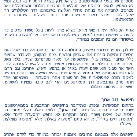
מספרם של בעלי הסמארטפונים בישראל זינק בצורה דרמטית ב- 2013 ומאז
לא מפסיק לנסוק. היכולות של הטלפונים החכמים הולכות ומשתכללות ואם
מצרפים לחבילה את צניחת מחירי הגלישה באינטרנט דרך הסלולריים הרי
שקל להבין מדוע כולנו מבצעים יותר ויותר פעולות באינטרנט דרך
הסמארטפון.
אחת הפעולות היא חיפוש מידע, כשלא צריך להיות בעל משרד פרסום כדי
לדעת שחיפושים דוגמת "מסעדה איטלקית בראש פינה" או "מסעדה טבעונית
באשדוד" הם בין הנפוצים במיוחד.
יש לכך מספר סיבות: ראשית, התחלופה הגבוהה בתחום והעובדה שכל הזמן
מסעדות ותיקות סוגרות את שעריהן וחדשות צצות במקומן, והעובדה שבאופן
כללי מדובר בצורת בילוי שמושפעת עד מאוד מטרנדים; שנית, בלא מעט
מקרים מדובר בבילוי חברתי וכשקבוצת אנשים מנסה להגיע להסכמה לגבי
היעד אך טבעי הוא שהם ייעזרו בגוגל או במנועי חיפוש אחרים; וגם הרצון
להתרשם מהמראה של המסעדה ומהתפריט שהיא מציעה עוד בטרם מגיעים
למקום תורם לפופולאריות של החיפושים אחרי מסעדות – כשכאמור יותר
ויותר מהם מתבצעים דרך סמארטפונים והרי לכם סיבה מצוינת להשקעת
משאבים בפרסום בסלולר.
חיפושי
זנב
ארוך
בתחום המסעדות, ובפרט כשמדובר בחיפושים המתבצעים בסמארטפונים,
ישנם חיפושים רבים של ביטויי "זנב ארוך", כלומר כאלה בעלי מספר רב
יחסית של מילים (שהרי ברוב המקרים לא נחפש "מסעדת דגים" אלא
"מסעדת דגים בגליל", או לא סתם "מסעדה באילת" אלא "מסעדה מומלצת
באילת").
חיפושים אלה מטבעם מחייבים מיומנות גבוהה במיוחד כדי לקדם אתרים