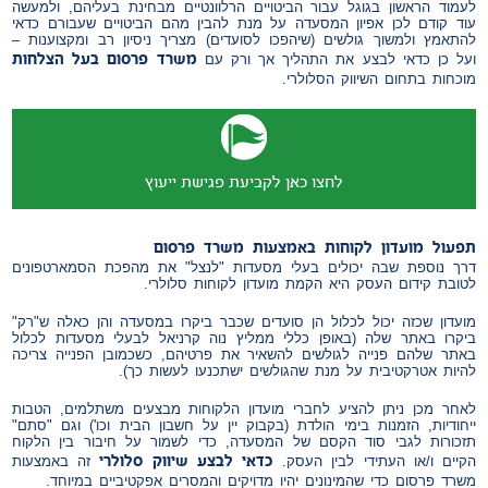
לעמוד הראשון בגוגל עבור הביטויים הרלוונטיים מבחינת בעליהם, ולמעשה
עוד קודם לכן אפיון המסעדה על מנת להבין מהם הביטויים שעבורם כדאי
להתאמץ ולמשוך גולשים (שיהפכו לסועדים) מצריך ניסיון רב ומקצוענות –
משרד פרסום בעל הצלחות
ועל כן כדאי לבצע את התהליך אך ורק עם
מוכחות בתחום השיווק הסלולרי.
לחצו כאן לקביעת פגישת ייעוץ
תפעול
מועדון
לקוחות
באמצעות
משרד
פרסום
דרך נוספת שבה יכולים בעלי מסעדות "לנצל" את מהפכת הסמארטפונים
לטובת קידום העסק היא הקמת מועדון לקוחות סלולרי.
מועדון שכזה יכול לכלול הן סועדים שכבר ביקרו במסעדה והן כאלה ש"רק"
ביקרו באתר שלה (באופן כללי ממליץ נוה קרניאל לבעלי מסעדות לכלול
באתר שלהם פנייה לגולשים להשאיר את פרטיהם, כשכמובן הפנייה צריכה
להיות אטרקטיבית על מנת שהגולשים ישתכנעו לעשות כך).
לאחר מכן ניתן להציע לחברי מועדון הלקוחות מבצעים משתלמים, הטבות
ייחודיות, הזמנות בימי הולדת (בקבוק יין על חשבון הבית וכו') וגם "סתם"
תזכורות לגבי סוד הקסם של המסעדה, כדי לשמור על חיבור בין הלקוח
כדאי לבצע שיווק סלולרי
הקיים ו/או העתידי לבין העסק.
זה באמצעות
משרד פרסום כדי שהמינונים יהיו מדויקים והמסרים אפקטיביים במיוחד.