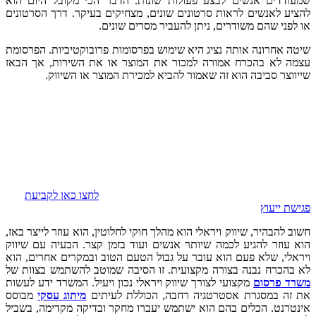
שמעודדים אנשים לבצע פעולות שונות. הדבר הכי מקובל היום הוא
להציע לאנשים לראות סרטונים שונים, מצחיקים בעיקר. דרך הסרטונים
או לפני שהם משודרים, ניתן להעביר מסרים שונים.
שיטה אחרונה אותה נציג היא שימוש בפרסומות פרובוקטיביות. הפרסומת
עצמה לא בהכרח אמורה למכור את המוצר או את השירות, אך הבאז
שייווצר סביבה הוא זה שאמור להביא למכירת המוצר או השיווק.
לחצו כאן לקביעת
פגישת ייעוץ
חשוב להבהיר, שיווק ויראלי הוא מהלך חוקי לחלוטין, הוא עוזר לייצר באז,
הוא עוזר להגיע לכמה שיותר אנשים ועוד בזמן קצר. הבעיה עם שיווק
ויראלי, שלא פעם הוא עובר על גבול הטעם הטוב ובמקרים אחרים, הוא
לא בהכרח נבנה בצורה מקצועית. זו הסיבה שמוטב להשתמש בצוות של
משרד פרסום
מקצועי לצורך שיווק ויראלי נכון ויעיל. המשרד ידע לעשות
את זה במסגרת אסטרטגיה רחבה, הכוללת לעיתים
מיתוג עסקי
מבוסס
אינטרנט. הכלים בהם הוא ישתמש יעברו מחקר ובדיקה מקדימה, בשביל