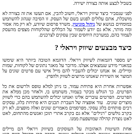
בשביל לבצע אותה בצורה ישירה.
לפני שנסביר כיצד שיווק ויראלי, חשוב להבין, אם תעשו את זה בצורה לא
מושכלת, אתם עלולים לפגוע בשם של העסק. זו הסיבה שנהוג להשתמש
במומחים בנושא של
ניהול מוניטין
, משרד פרסום שיודע, לא רק מה אסור
ומה מותר, אלא גם יודע לשמור על הכללים שהלקוחות מצפים מהעסק
לעמוד בהם, במערכת היחסים שבין עסקים לצרכנים.
כיצד מבצעים שיווק ויראלי ?
יש מספר דוגמאות לשיווק ויראלי. הדוגמא הטובה ביותר היא שימשו
במאגרי מידע שנמצאים אצלנו. מדובר על מאגר נתונים של לקוחות, שמות
ומיילים. אז אנחנו יכולים להעביר להם מייל אישי עם פרטים שונים על
המוצר או השירות שאנחנו מרוצים לשווק ולהפיץ.
אפשרות אחרת היא פתיחת עמוד, בו ניתן למלא טופס ולרשום את כל
הפרטים. כך הגולש מבקר בעמוד, משתמש בו, ולאחר מכן ממלא את
הפרטים. הפרטים עוברים אלינו ואנחנו יכולים להשתמש בהם כדי לשווק
מוצרים שונים. עוד אופציה של העברת תכנים היא פתיחת בלוג, עסקים
רבים פותחים בלוג עסקי, מפרסמים מאמרים שונים ואלה מופצים, לא רק
בקרב גולשים "רגילים" אלא גם בקרב אתרי תוכן ואנשים מהתחום, לאט
לאט נוצרת קהילה שמושפעת ממנו.
אחת השיטות האהובות על העוסקים בשיווק ויראלי הם מיילים