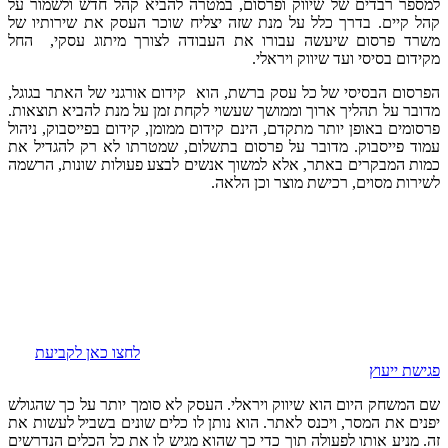
למספר רבדים של שיווק ופרסום, במטרה להביא קהל חדש ולשמור על
קהל קיים. בדרך כלל על מנת שזה יצליח שוכר העסק את שירותיו של
משרד פרסום שיעשה עבורו את העבודה לצורך מיתוג עסקי, החל
מקידום בסיסי ועד שיווק ויראלי.
הפרסום הבסיסי של כל עסק ברשת, הוא קידום אורגני של האתר בגוגל,
מדובר על תהליך ארוך וממושך שעשוי לקחת זמן על מנת להביא תוצאות.
פרסומים באופן יותר מתקדם, הינם קידום ממומן, קידום בפייסבוק, ניהול
עמוד פייסבוק. מדובר על פרסום בתשלום, שמטרתו לא רק להגדיל את
כמות המבקרים באתר, אלא למשוך אנשים לבצע פעולות שונות, הרשמה
לשירות מסוים, רכישת מוצר וכן הלאה.
לחצו כאן לקביעת
פגישת ייעוץ
שם המשחק היום הוא שיווק ויראלי. העסק לא סומך יותר על כך שהגולש
יפנים את המסר, ויכנס לאתר. הוא נותן לו כלים שונים בשביל לעשות את
זה. מניע אותו לפעולה תוך כדי כך שהוא מגיש לו את כל הכלים הנדרשים