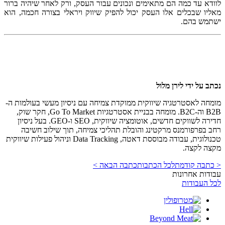
לוודא עד כמה הם מתאימים ונכונים עבור העסק, ורק לאחר שיהיה ברור
מאליו שבכלים אלו העסק יכול להפיק שיווק ויראלי בצורה חכמה, הוא
ישתמש בהם.
נכתב על ידי
לירן מלול
מומחה לאסטרטגיה שיווקית ממוקדת צמיחה עם ניסיון מעשי בעולמות ה-
B2B וה-B2C. מומחה בבניית אסטרטגיות Go To Market, חקר שוק,
חדירה לשווקים חדשים, אוטומציה שיווקית, SEO ו-GEO. בעל ניסיון
רחב בפרפורמנס מרקטינג והובלת תהליכי צמיחה, תוך שילוב חשיבה
טכנולוגית, עבודה מבוססת דאטה, Data Tracking וניהול פעילות שיווקית
מקצה לקצה.
< כתבה קודמת
לכל הכתבות
כתבה הבאה >
עבודות אחרונות
לכל העבודות