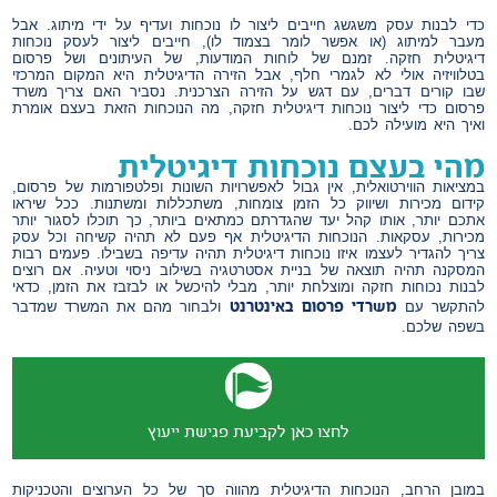
כדי לבנות עסק משגשג חייבים ליצור לו נוכחות ועדיף על ידי מיתוג. אבל
מעבר למיתוג (או אפשר לומר בצמוד לו), חייבים ליצור לעסק נוכחות
דיגיטלית חזקה. זמנם של לוחות המודעות, של העיתונים ושל פרסום
בטלוויזיה אולי לא לגמרי חלף, אבל הזירה הדיגיטלית היא המקום המרכזי
שבו קורים דברים, עם דגש על הזירה הצרכנית. נסביר האם צריך משרד
פרסום כדי ליצור נוכחות דיגיטלית חזקה, מה הנוכחות הזאת בעצם אומרת
ואיך היא מועילה לכם.
מהי בעצם נוכחות דיגיטלית
במציאות הווירטואלית, אין גבול לאפשרויות השונות ופלטפורמות של פרסום,
קידום מכירות ושיווק כל הזמן צומחות, משתכללות ומשתנות. ככל שיראו
אתכם יותר, אותו קהל יעד שהגדרתם כמתאים ביותר, כך תוכלו לסגור יותר
מכירות, עסקאות. הנוכחות הדיגיטלית אף פעם לא תהיה קשיחה וכל עסק
צריך להגדיר לעצמו איזו נוכחות דיגיטלית תהיה עדיפה בשבילו. פעמים רבות
המסקנה תהיה תוצאה של בניית אסטרטגיה בשילוב ניסוי וטעיה. אם רוצים
לבנות נכוחות חזקה ומוצלחת יותר, מבלי להיכשל או לבזבז את הזמן, כדאי
משרדי פרסום באינטרנט
להתקשר עם
ולבחור מהם את המשרד שמדבר
בשפה שלכם.
לחצו כאן לקביעת פגישת ייעוץ
במובן הרחב, הנוכחות הדיגיטלית מהווה סך של כל הערוצים והטכניקות