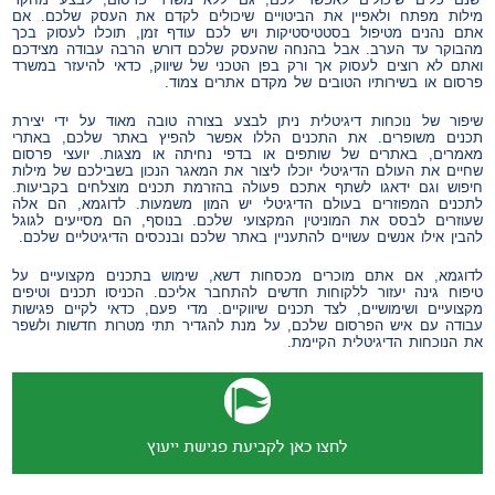
מילות מפתח ולאפיין את הביטויים שיכולים לקדם את העסק שלכם. אם
אתם נהנים מטיפול בסטטיסטיקות ויש לכם עודף זמן, תוכלו לעסוק בכך
מהבוקר עד הערב. אבל בהנחה שהעסק שלכם דורש הרבה עבודה מצידכם
ואתם לא רוצים לעסוק אך ורק בפן הטכני של שיווק, כדאי להיעזר במשרד
פרסום או בשירותיו הטובים של מקדם אתרים צמוד.
שיפור של נוכחות דיגיטלית ניתן לבצע בצורה טובה מאוד על ידי יצירת
תכנים משופרים. את התכנים הללו אפשר להפיץ באתר שלכם, באתרי
מאמרים, באתרים של שותפים או בדפי נחיתה או מצגות. יועצי פרסום
שחיים את העולם הדיגיטלי יוכלו ליצור את המאגר הנכון בשבילכם של מילות
חיפוש וגם ידאגו לשתף אתכם פעולה בהזרמת תכנים מוצלחים בקביעות.
לתכנים המפוזרים בעולם הדיגיטלי יש המון משמעות. לדוגמא, הם אלה
שעוזרים לבסס את המוניטין המקצועי שלכם. בנוסף, הם מסייעים לגוגל
להבין אילו אנשים עשויים להתעניין באתר שלכם ובנכסים הדיגיטליים שלכם.
לדוגמא, אם אתם מוכרים מכסחות דשא, שימוש בתכנים מקצועיים על
טיפוח גינה יעזור ללקוחות חדשים להתחבר אליכם. הכניסו תכנים וטיפים
מקצועיים ושימושיים, לצד תכנים שיווקיים. מדי פעם, כדאי לקיים פגישות
עבודה עם איש הפרסום שלכם, על מנת להגדיר תתי מטרות חדשות ולשפר
את הנוכחות הדיגיטלית הקיימת.
לחצו כאן לקביעת פגישת ייעוץ