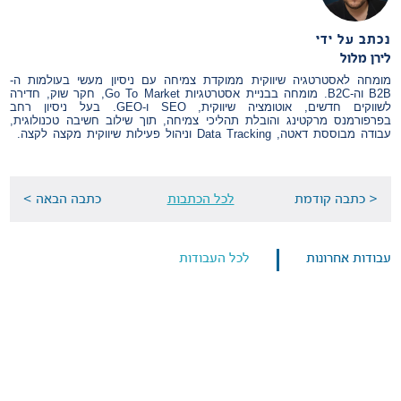
נכתב על ידי
לירן מלול
מומחה לאסטרטגיה שיווקית ממוקדת צמיחה עם ניסיון מעשי בעולמות ה-
B2B וה-B2C. מומחה בבניית אסטרטגיות Go To Market, חקר שוק, חדירה
לשווקים חדשים, אוטומציה שיווקית, SEO ו-GEO. בעל ניסיון רחב
בפרפורמנס מרקטינג והובלת תהליכי צמיחה, תוך שילוב חשיבה טכנולוגית,
עבודה מבוססת דאטה, Data Tracking וניהול פעילות שיווקית מקצה לקצה.
< כתבה קודמת
לכל הכתבות
כתבה הבאה >
עבודות אחרונות
לכל העבודות