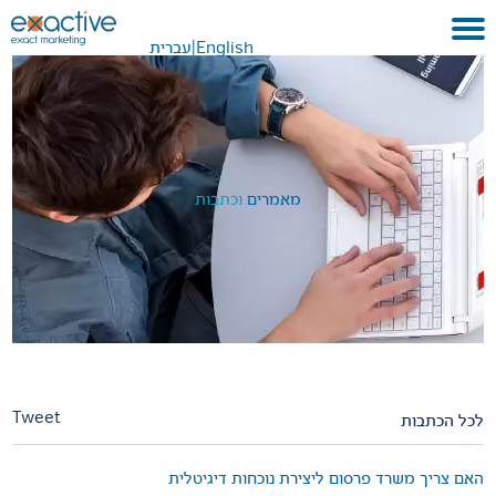
English
|
עברית
בית
אודות
לקוחות ועבודות
מאמרים
וכתבות
שירותים
GEO
בתקשורת
METAVERSE
צור קשר
Tweet
לכל הכתבות
האם צריך משרד פרסום ליצירת נוכחות דיגיטלית