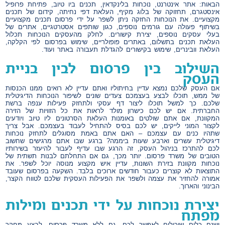
הבאות: אתר אינטרנט, נוכחות בלינקדאין, תכנים ביו טיוב, פתיחת פרופיל
אינסטגרם, תחזוקה של בלוג מקיף, העלאת דפי נחיתה, קידום של תכנים
מקצועיים. את הנוכחות החזקה ניתן לשפר על ידי פרסום תכנים מקצועיים
בשיתוף פעולה עם גורמים נוספים, כגון שותפים אסטרטגיים, אתרים של
בעלי עסקים נוספים, יצירת קישורים. לחלק מהעסקים הנוכחות תכלול
העלאת תכנים בתשלום, באתרים פופולריים, שימוש בפרסום לפי הקלקה,
העלאת וובינרים, שימוש בקישורים להגדלת תעבורה באתר ועוד.
השילוב בין פרסום לבין בניית
העסק
אם העסק שלכם נמצא עדיין בחיתוליו ואתם עדיין לא רואים ממנו הכנסות
של ממש, תוכלו לבצע בעצמכם צעדים שונים לשיפור הנוכחות הדיגיטלית
שלכם. כך למשל תוכלו ליצור דף עסקי ולתחזק פעילות ענפה ברשת
החברתית. אם יש לכם כישרון מולד לראות את כל הזוויות של הזירה
המקוונת, אם אתם שולטים באומנות העלאת הסרטונים ליו טיוב ויודעים
לקצור המוני לייקים, יש לכם בסיס להתחיל לעבוד בעצמכם. אבל צריך
שתהיו כנים עם עצמכם – האם אתם באמת מסוגלים לתחזק נוכחות
דיגיטלית עשרים וארבע שעות ביממה? ברגע שבו אתם מרגישים שחשוב
לכם להתרכז בניהול העסק, זה הרגע שבו עדיף לעבור להיעזר בשירותיו
הטובים של משרד פרסום. יותר מכך, גם אם התחלתם לבנות תשתית של
נוכחות מקוונת בזירת השונות, עדיין איש מקצוע מנוסה יוכל לשפר. את
התוצאות לא קוצרים כעבור חודשים ארוכים בלבד. השקעה בפרסום שעובד
אמורה להחזיר את עצמה ולשפר את הפעילות העסקית שלכם לטווח הקצר,
הבינוני והארוך.
יצירת נוכחות על ידי תכנים ומילות
מפתח
ישנם כלים שיכולים לאפשר לכם, גם ללא משרד פרסום, לבצע מחקר