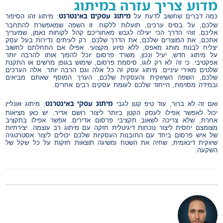
מדוע צריך עזרה במיתוג
מיתוג עסקים באינטרנט
כמה דברים שחשוב לדעת על
: מיתוג זהו הסיפור
שלכם, על בסיס ערכים, תועלות ללקוח. זו השפה שמאפשרת להתחבר
אליכם. זוהי הדרך הכי יעילה לגבש מאחוריכם קהל לקוחות נאמן, שמעריך
אתכם, את המוצרים שלכם, את הדרך שלכם. רק לעיתים נדירות בעל עסק
יצליח לבנות מותג מאפס, ללא סיוע מקצועי. אפילו אם התחלתם לחשוב
על מיתוג חדש, יעיל ונכון, משרד פרסום יוכל להפוך אותו להרבה יותר
אפקטיבי. כי זה לא רק לוגו, סיסמת פרסום, שימוש בגופן מרשים או התקנת
שלטים מאירי עיניים. מיתוג עסק זה כל אלה וגם הרבה יותר. אלה הערכים
שלכם, השפה השיווקית והעסקית שלכם, הערך המוסף שאתם מביאים
ובמידה מסוימת, הייחוד שלכם לעומת עסקים רבים אחרים.
מיתוג עסקי באינטרנט
ואם זה לא ברור, עוד טיפ קטן לגבי
: מיתוג אונליין
יכול לאפשר אפילו לעסק הקטן ביותר ליצור רושם אדיר. יש כאן מציאות
אחרת, שלא צריכה לשאוב תקציבי פרסום אדירים. אפשר אפילו בתקציב
מצומצם יחסית ליצור נוכחות דיגיטלית חזקה עם מיתוג רב עוצמה. יצירתיות
של איש פרסום ביחד עם התובנות העסקיות שלכם יכולים ליצור אסטרטגיה
שיווקית דינאמית, שחיה את השטח ומשיגה תוצאות חזקות על כל שקל של
השקעה.