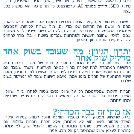
פרסום, דיגיטל, קריאייטיב, דאטה, אוטומציה, UX, מדיה, משפכים, תוכן,
קידום במנועי AI
מיתוג, SEO,
, פרפורמנס, כל תחום כזה הוא מקצוע בפני
עצמו.
במשרד הפרסום אקסקטיב, אנחנו מרכזים במקום אחד מומחים שכל אחד
מהם חי ונושם את התחום שלו מדי יום, מול עשרות לקוחות, תקציבים
ואתגרים. המשמעות בהיבט של חברה גדולה היא גישה מיידית לידע מצטבר
עצום, לניסיון שחוצה תעשיות ולפתרונות שנבדקו בשטח – בלי צורך להחזיק
עשרה תקנים שונים בתוך הארגון.
יתרון הגיוון: מה שעובד בשוק אחד
מדליק שוק אחר
אחד היתרונות הכי פחות מדוברים והכי קריטיים של משרד פרסום הוא
החשיפה המתמדת למה שקורה מחוץ לבועה הארגונית. משרד שעובד עם
חברות מתחומים שונים רואה טרנדים לפני שהם מגיעים למיינסטרים, מזהה
שינויי התנהגות של קהלים בזמן אמת ומייבא רעיונות שעוד לא "נשרפו" בשוק
שלכם.
חברות גדולות שמסתמכות רק על שיווק פנימי נוטות לפתח עיוורון שיווקי.
משרד פרסום טוב שובר את זה באמצעות חשיבה חוצת־ענפים שמביאה
יתרון תחרותי.
אז מתי זה כבר הכרחי?
ברגע שהשיווק מפסיק להיות פונקציה תומכת והופך למנוע צמיחה עיקרי,
משרד פרסום חיצוני הוא לא מותרות, אלא הכרח. חברות גדולות, עם
תקציבים משמעותיים, מותגים מבוססים ושאיפות להוביל שוק, לא יכולות
להרשות לעצמן שיווק שמבוסס רק על מבט פנימי.