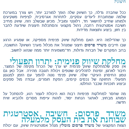
חיצוני?
ככל שחברה גדלה, כך השיווק שלה הופך למורכב יותר, ויש צורך במערכת
שלמה שמחוברת ליעדים עסקיים, לתחרות אגרסיבית, לציפיות משקיעים
ולמותג שחייב להישאר חד, רלוונטי ומוביל, מכיוון שבשלב הזה, שיווק מחייב
חשיבה אסטרטגית רחבה, ניהול מקצועי והסתכלות חיצונית שיודעת לחבר
בין חזון, ביצוע ותוצאות מדידות.
כך שהדילמה היא: האם מחלקת שיווק פנימית מספיקה, או שמגיע הרגע
משרד פרסום
שבו חייבים
חיצוני שמנהל את מכלול מערך השיווק? התשובה,
ברוב המקרים של חברות גדולות, חד־משמעית יותר ממה שנהוג לחשוב.
מחלקת שיווק פנימית: יתרון תפעולי
אין ספק שלמחלקת שיווק פנימית יש ערך של הכרה מקיפה של המוצר,
חיבור לארגון, זמינות לתהליכים שוטפים ויכולת תגובה מהירה. אבל כאן גם
טמון החיסרון העיקרי שלה. שיווק פנימי נוטה להפוך עם הזמן למנגנון
תפעולי: תחזוקה של נכסים קיימים, הפקת חומרים, עבודה מול ספקים
וביצוע תוכניות שכבר הוחלטו.
מה שחסר למחלקות פנימיות רבות הוא היכולת לעצור רגע, להסתכל על
המותג מבחוץ, לאתגר הנחות יסוד, לזהות עייפות מסרים ולהביא זווית
חדשה.
משרד פרסום: חשיבה אסטרטגית
שבוחנת את בית העסק מלמעלה
משרד פרסום מומלץ
הצוות המקצועי של
מנהל אסטרטגיית שיווק, עם יכולת