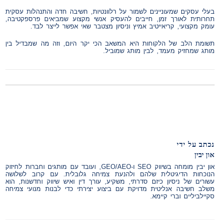
בעלי עסקים שמעוניינים לשמור על רלוונטיות, חשיבה חדה והתנהלות עסקית
תחרותית לאורך זמן, חייבים להעסיק אנשי מקצוע שמביאים פרספקטיבה,
עומק מקצועי, קריאייטיב אמיץ וניסיון מצטבר שאי אפשר לייצר לבד.
תשומת הלב של הלקוחות היא המשאב הכי יקר היום, וזה מה שמבדיל בין
מותג שמחזיק מעמד, לבין מותג שמוביל.
נכתב על ידי
און יבין
און יבין מומחה בשיווק SEO ו-GEO/AEO, ועובד עם מותגים וחברות לחיזוק
הנוכחות הדיגיטלית שלהם ולהנעת צמיחה גלובלית. עם קרוב לשלושה
עשורים של ניסיון כיזם סדרתי, משקיע, עורך דין ואיש שיווק וחדשנות, הוא
משלב חשיבה אנליטית מדויקת עם ביצוע יצירתי כדי לבנות מנועי צמיחה
סקיילביליים וברי קיימא.