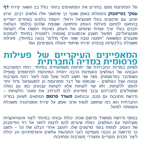
דף
סל הפתרונות ממנו בוחרים את המתאימים ביותר כולל בין השאר יצירת
עסקי בפייסבוק
והפעלתו באופן שוטף כך שימשוך אליו גולשים רבים, ערוץ
יוטיוב עם סרטונים בעלי פוטנציאל ויראלי, הקמת בלוגים באתרים ייעודיים
בהתאם לתחום פעילות העסק ותחזוקה שוטפת שלהם (כלומר העלאת
תכנים בעלי ערך אמיתי שימתגו את העסק כאיכותי וימשכו אליו לקוחות
פוטנציאליים), תפעול חשבון אינסטגרם (אופציה רלוונטית במיוחד לעסקים
שעבורם המשוואה "תמונה טובה שווה אלף מילים" נכונה במיוחד), פעילות
מושכלת בלינקדאין (ובפרט יצירת שיתופי פעולה מעצימים) ועוד.
המאפיינים העיקריים של פעילות
פרסומית במדיה החברתית
לשיווק במדיות החברתית שני יתרונות משמעותיים במיוחד: רמת המעורבות
הגבוהה של הגולשים והאמינות הרבה יחסית המיוחסת לפרסומים (ואפילו
כשמדובר בפרסומות). מצד שני חשוב לזכור שעל מנת ליצור רמת מעורבות
גבוהה אצל הגולשים – שבסופו של דבר מתורגמת הן לפוטנציאל גדול יותר
להפוך ללקוחות, ולא עוד לקוחות אלא לקוחות קבועים כמו גם כאלה
שממליצים לחבריהם ובכך מסייעים לכם להרחיב את מאגר הלקוחות –
משרד פרסום
נדרשת מחויבות גם מכם, ובהתאם
המתאים לשיווק במדיה
החברתית הוא כזה שחושב לטווח ארוך ואמון על יצירת אסטרטגיה מושכלת
והוצאתה לפועל.
בנוסף נדרשת ממשרד פרסום שכזה יכולת גבוהה במיוחד ליצור אינטראקציות
מוצלחות עם הגולשים, כאלה שיגרמו להם לרצות לחזור אל דף הפייסבוק
של העסק, לצפות בעוד סרטונים שלו, לעקוב אחרי הבלוג שלו וכו' – ולשם
כך נדרשות הן הבנה מעמיקה לגבי התנהגות גולשים והעדפותיהם והן יכולת
ליצור תכנים מקוריים ומעוררי מעורבות ומחויבות.