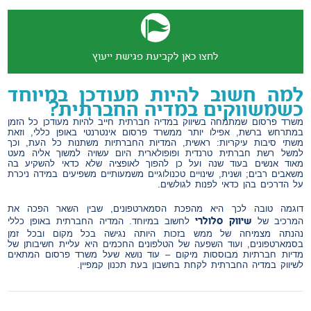
לחצו כאן לקביעת פגישת ייעוץ
למה חשוב להיות מעודכן במיוחד
כשמשווקים במדיה החברתית?
משרד פרסום שמתמחה בשיווק במדיה חברתית חייב להיות מעודכן כל הזמן
במתרחש ברשת, אפילו יותר ממשרד פרסום אינטרנטי באופן כללי, וזאת
משתי סיבות עיקריות: ראשית, המדיות החברתיות משתנות כל העת, וכך
למשל רשת חברתית טרנדית ופופולארית היום עשויה למשוך אליה מעט
מאוד אנשים בעוד שנה ועל כן להפוך לאופציה שלא כדאי להשקיע בה
משאבים רבים; ושנית, שינויים טכנולוגיים משמעותיים משפיעים במידה ניכרת
על הדרכים בהן כדאי לפנות לגולשים.
דוגמה טובה לכך היא מהפכת הסמארטפונים, שבין השאר הפכה את
שיווק סלולרי
המרכיב של
לחשוב במיוחד. המדיה החברתית באופן כללי
נהנתה מצמיחה של ממש בזכות היותה נגישה בכל מקום ובכל זמן
בסמארטפונים, ועוד השפעה של הטלפונים החכמים היא עליית חשיבותן של
מדיות חברתיות מבוססות מיקום – עוד נושא שעל משרד פרסום המתאים
לשיווק במדיה החברתית לקחת בחשבון בעת תכנון קמפיין.