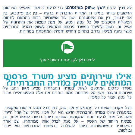
יועץ שיווק באינטרנט
לא צריך להיות
כדי לדעת כי אחד מאפיקי הפרסום
החשובים ביותר בימינו הן המדיות החברתיות ברשת – בין אם פייסבוק, בין
אם יו-טיוב, בין אם אינסטגרם וישנן עוד אפשרויות רבות בהתאם לתחום
הפעילות הספציפי של כל עסק ועסק. על מנת למצות את היתרונות של
אפיק זה, חשוב להיעזר במשרד פרסום המתאים לשיווק במדיה החברתית
ואשר נהנה מניסיון נרחב בתחום החדש יחסית והמתפתח במהירות.
לחצו כאן לקביעת פגישת ייעוץ
אילו שירותים מציע משרד פרסום
המתאים לשיווק במדיה החברתית?
משרד פרסום המתאים לשיווק במדיה החברתית מציע מגוון רחב של
שירותים ובעצם מעין סל פתרונות ממנו בוחרים את אלה האופטימליים עבור
כל עסק ועבור כל קמפיין.
בכל מקרה ראשית כל מתבצע מחקר שוק, כמו בכל מסע פרסום אפקטיבי.
במסגרת שיווק במדיה החברתית הדגש הוא על אפיון מדויק של קהל היעד,
וזאת על מנת לדעת מהם המקומות הטובים ביותר ברשת לפגוש אותו, וכן
מציאת הייחוד של העסק – על מנת לבדל אותו ממתחריו, שכן אחד
הפקטורים המשמעותיים ביותר להצלחה ברשתות החברתיות הוא ייחוד
ובולטות.