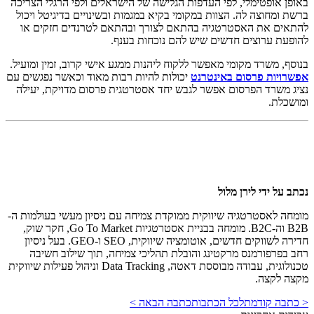
באופן אופטימלי, לפי העדפות הגלישה של הישראלים ולפי הרגלי הצריכה
ברשת ומחוצה לה. הצוות במקומי בקיא במגמות ובשינויים בדיגיטל ויכול
להתאים את האסטרטגיה בהתאם לצורך ובהתאם לטרנדים חזקים או
להופעת ערוצים חדשים שיש להם נוכחות בענף.
בנוסף, משרד מקומי מאפשר ללקוח ליהנות ממגע אישי קרוב, זמין ומועיל.
אפשרויות פרסום באינטרנט
יכולות להיות רבות מאוד וכאשר נפגשים עם
נציג משרד הפרסום אפשר לגבש יחד אסטרטגית פרסום מדויקת, יעילה
ומושכלת.
נכתב על ידי
לירן מלול
מומחה לאסטרטגיה שיווקית ממוקדת צמיחה עם ניסיון מעשי בעולמות ה-
B2B וה-B2C. מומחה בבניית אסטרטגיות Go To Market, חקר שוק,
חדירה לשווקים חדשים, אוטומציה שיווקית, SEO ו-GEO. בעל ניסיון
רחב בפרפורמנס מרקטינג והובלת תהליכי צמיחה, תוך שילוב חשיבה
טכנולוגית, עבודה מבוססת דאטה, Data Tracking וניהול פעילות שיווקית
מקצה לקצה.
< כתבה קודמת
לכל הכתבות
כתבה הבאה >