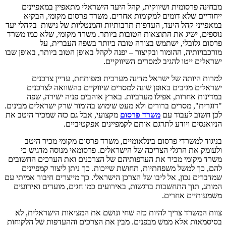
מבחינה פרסומית ושיווקית, קהל היעד הישראלי מתאפיין במאפיינים
ייחודיים שלא דומים למקומות אחרים. משרד פרסום מקומי, הבקיא
במאפייני קהל היעד, העדפות תרבותיות והמנטליות של נישות בקהלי יעד
נוספים, ישיג את התוצאות הטובות ביותר. משרד מקומי, שלא כמו משרד
פרסום גלובלי, ישתמש בצורה טובה ביותר בשפה העברית, על
מורכבויותיה, ההומור ובקיצור – יפנה לקהל באופן הטוב ביותר, באופן שבו
ישראלים ייטו להגיב למסרים השיווקיים.
למרות היותה של ישראל מדינה מערבית ומפותחת, עדיין צרכנים
ישראלים מגיבים באופן שונה למסרים שיווקיים בהשוואה לצרכנים
במדינות אחרות, אפילו מערביות. בארץ אוהבים פניה ישירה, שפה
"דוגרית", מסרים ברורים ולא מעט שימוש בהומור שרק ישראלים מבינים.
לכן חשוב לעבוד עם
משרד
פרסום
מקצועי, אבל גם כזה שמכיר היטב את
הניואנסים ויודע לתרגם אותם לקמפיינים אפקטיביים.
בניגוד למשרדי פרסום בינלאומיים, משרד פרסום מקומי מכיר היטב
ולעומק את הרגלי הצריכה של הישראלים. פרסומאי מנוסה מדגיש כי
משרד מקומי מכיר את העדפותיהם של הצרכנים ואת הערכים החשובים
להם, כך למשל משפחתיות, תחושת שייכות. כך ניתן ליצור קמפיינים
שמדברים נכון, אל ליבו של הצרכן הישראלי. כך מייצרים חיבור אמיתי עם
המותג, תוך התחשבות ברגשות, באירועים כמו חגים, מועדים ואירועים
משמעותיים אחרים.
צוות המשרד צריך להיות כזה שחי ונושם את המציאות הישראלית, לא
בסיסמאות אלא ממש מבפנים. מבין את הצרכים וההעדפות של הלקוחות