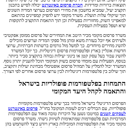
תוצאות ברורות ומדידות.
חברת פרסום באינטרנט
יכולה לסייע בתכנון
תקציב יעיל, שמביא בחשבון את מחירי הפרסום בערוצי המדיה השונים
תוך שיקולי עלות תועלת. משרד מקומי ידע להפיק קמפיינים בהתאם
למאפייני השוק, מחזוריות בפעילות וכן תוך התאמת התקציב לתקופות
שיא ושפל בפעילות העסקית.
משרד פרסום מקומי מכיר היטב את המחירים של פרסום ממומן אפקטיבי
ולעיתים אף יוכל בעזרת משא ומתן מול ספקי המדיה וערוצים מובילים
להשיג מחירים מיוחדים. כך למשל מול גורמים ברשתות חברתיות, ערוצי
חדשות אונליין בארץ ופלטפורמות פרסום דיגיטליות. כך יוכל המשרד
להשיג עבור בעל עסק קטן או בינוני יעילות גבוהה בתקציב סביר ביותר.
בנוסף, הפעילות עם מומחי פרסום בשוק המקומי תוכל להעניק יתרון נוסף.
המשרד יכול להמליץ על תמהיל פרסום אופטימלי מבחינת יעילות ותקציב,
תוך שילוב בין פלטפורמות דיגיטליות לבין ערוצי פרסום אחרים לפי הצורך.
התמחות בפלטפורמות פופולריות בישראל
והתאמה לקהל היעד המקומי
הפרסום הדיגיטלי בישראל מיוחד בכך שיש פלטפורמות מקומיות
פופולריות, עם הבדלים רבים לעומת המקובל בחו"ל.
פרסום באינטרנט
לעסקים קטנים
במיטבו נשען על היכרות טובה מאוד עם הפלטפורמות
המרכזיות ועם פלטפורמות שמתאימות לשיווק נישתי. משרד פרסום
מקומי מכיר את הפלטפורמות המובילות בארץ ויודע כיצד להשתמש בהן