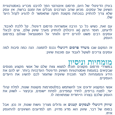
בעידן הדיגיטלי של היום, פרסום אינטרנטי הפך להיבט מכריע באסטרטגיית
השיווק של עסקים. מכיוון שרוב הצרכנים מבלים את זמנם ברשת, אין עסק
שלא צריך להחזיק בנוכחות מקוונת חזקה שתאפשר לו להגיע לקהל היעד
שלו.
עם זאת, כשיש כל כך הרבה אפשרויות פרסום דיגיטלי, קל ללכת לאיבוד.
לדעתנו, חוסר הרצון (או היכולת) להחזיק מערך שיווק שלם, גורם לבעלי
עסקים רבים פשוט להרים ידיים ולוותר על הפוטנציאל שגלום בפרסום
העסק.
משרד פרסום דיגיטלי
זה המקום שבו
נכנס לתמונה. הנה כמה סיבות למה
עסקים צריכים לשקול לעבוד עם סוכנות שיווק:
מומחיות וניסיון
במשרדי פרסום מקוונים תוכלו למצוא צוות שלם של אנשי מקצוע מנוסים
שבקיאים במגמות ואסטרטגיות השיווק הדיגיטלי העדכניות ביותר. יש להם את
הידע והמומחיות ליצור תוכנית שיווקית שתעזור לכם להשיג את היעדים
העסקיים.
אנשי המקצוע יודעים איך להשתמש בפלטפורמות מקוונות שונות, לפלח קהלי
יעד, לפצח בריפים, לחדד קמפיינים, לפתח יישומים, ובקיצור – לשווק את
העסק שלכם בצורה הייחודית שמתאימה לו.
שיווק דיגיטלי לעסקים קטנים
או גדולים מצריך גישות שונות, זה נכון. אבל
בסופו של דבר, שיווק הוא מדע מדויק. תנו למדענים השיווקיים להתעסק
איתו.