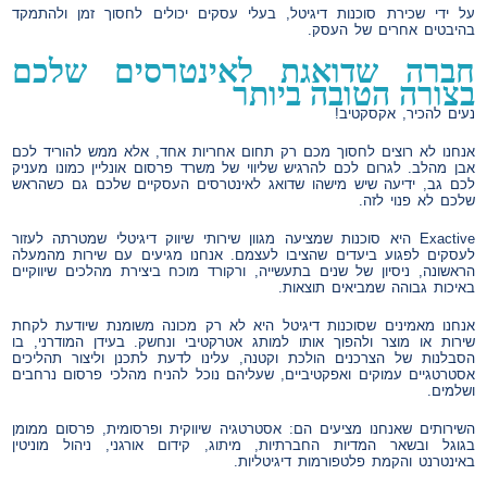
על ידי שכירת סוכנות דיגיטל, בעלי עסקים יכולים לחסוך זמן ולהתמקד
בהיבטים אחרים של העסק.
חברה שדואגת לאינטרסים שלכם
בצורה הטובה ביותר
נעים להכיר, אקסקטיב!
אנחנו לא רוצים לחסוך מכם רק תחום אחריות אחד, אלא ממש להוריד לכם
אבן מהלב. לגרום לכם להרגיש שליווי של משרד פרסום אונליין כמונו מעניק
לכם גב, ידיעה שיש מישהו שדואג לאינטרסים העסקיים שלכם גם כשהראש
שלכם לא פנוי לזה.
Exactive היא סוכנות שמציעה מגוון שירותי שיווק דיגיטלי שמטרתה לעזור
לעסקים לפגוע ביעדים שהציבו לעצמם. אנחנו מגיעים עם שירות מהמעלה
הראשונה, ניסיון של שנים בתעשייה, ורקורד מוכח ביצירת מהלכים שיווקיים
באיכות גבוהה שמביאים תוצאות.
אנחנו מאמינים שסוכנות דיגיטל היא לא רק מכונה משומנת שיודעת לקחת
שירות או מוצר ולהפוך אותו למותג אטרקטיבי ונחשק. בעידן המודרני, בו
הסבלנות של הצרכנים הולכת וקטנה, עלינו לדעת לתכנן וליצור תהליכים
אסטרטגיים עמוקים ואפקטיביים, שעליהם נוכל להניח מהלכי פרסום נרחבים
ושלמים.
השירותים שאנחנו מציעים הם: אסטרטגיה שיווקית ופרסומית, פרסום ממומן
בגוגל ובשאר המדיות החברתיות, מיתוג, קידום אורגני, ניהול מוניטין
באינטרנט והקמת פלטפורמות דיגיטליות.