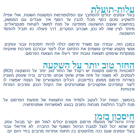
עלות-תועלת
בעלי עסקים יכולים להסתבך עם הפלטפורמות המקוונות השונות, אולי אפילו
להשקיע סכום כסף מבלי להבין עד הסוף איך עובדים עם הממשק,
במחשבה שעצם ההשקעה מספיקה על מנת למשוך לקוחות פוטנציאליים.
מיותר לציין שזה לא נכון, ושברוב המקרים, דרך פעולה כזו תוביל להפסד
ההשקעה.
במובן הזה, עבודה עם משרד פרסום יכולה להיות חסכונית עבור עסקים.
אנשי מקצוע שחיים ונושמים את התחום יוכלו ליצור עבורכם מערכות שיווקיות
ממוקדות שיספקו תוצאות טובות יותר וייעלו את הוצאות הפרסום.
החזר טוב יותר על השקעה
לסוכנויות פרסום מקוונות יש רקורד של החזר טוב יותר על ההשקעה (ROI)
לעסקים, לא משנה על איזה אפיק שיווקי אנחנו מדברים. נניח שעסק מעוניין
בשירות פרסום ממומן בפייסבוק. הכלים המקצועיים של הצוות יאפשרו לו
ליצור קמפיינים אפקטיביים שמטרגרטים את הקהל הנכון ומניבים המרות
איכותיות.
בהמשך, הצוות יוכל לעקוב ולמדוד את התוצאות של מסעות הפרסום על
מנת לקבל החלטות מונחות נתונים בנוגע לאפשרויות אופטימיזציה.
חיסכון בזמן
יצירה וניהול של מסעות פרסום מקוונים יכולים לגזול זמן יקר מבעל עסק.
זמן שהוא יכול לנצל לטובת הניהול השוטף של החברה. לא אידיאלי עבור
בעלי עסקים שגם ככה מלהטטים בין תחומי אחריות מרובים בחיי היום יום.