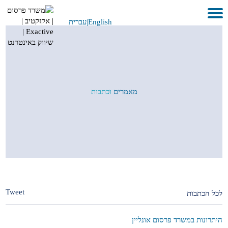
English
|
עברית
בית
אודות
לקוחות ועבודות
מאמרים
וכתבות
שירותים
GEO
בתקשורת
METAVERSE
צור קשר
Tweet
לכל הכתבות
היתרונות במשרד פרסום אונליין