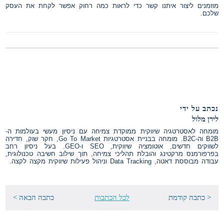
מוזמנים ליצור איתנו קשר כדי לראות כמה רחוק אפשר לקחת את העסק
שלכם.
נכתב על ידי
לירן מלול
מומחה לאסטרטגיה שיווקית ממוקדת צמיחה עם ניסיון מעשי בעולמות ה-
B2B וה-B2C. מומחה בבניית אסטרטגיות Go To Market, חקר שוק, חדירה
לשווקים חדשים, אוטומציה שיווקית, SEO ו-GEO. בעל ניסיון רחב
בפרפורמנס מרקטינג והובלת תהליכי צמיחה, תוך שילוב חשיבה טכנולוגית,
עבודה מבוססת דאטה, Data Tracking וניהול פעילות שיווקית מקצה לקצה.
< כתבה קודמת
לכל הכתבות
כתבה הבאה >