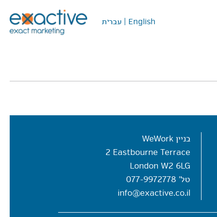
English
|
עברית
בניין WeWork
2 Eastbourne Terrace
London W2 6LG
טל'
077-9972778
info@exactive.co.il