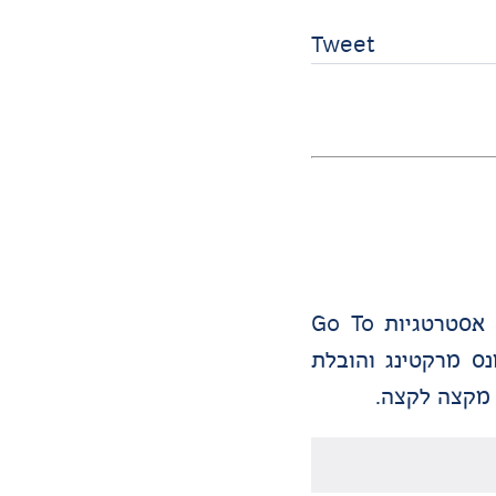
Tweet
מומחה לאסטרטגיה שיווקית ממוקדת צמיחה עם ניסיון מעשי בעולמות ה-B2B וה-B2C. מומחה בבניית אסטרטגיות Go To
-GEO. בעל ניסיון רחב בפרפורמנס מרקטינג והובלת