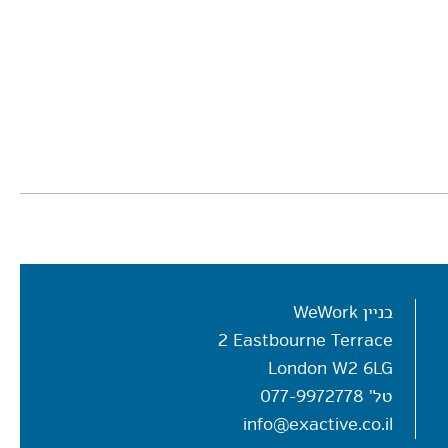
בניין WeWork
2 Eastbourne Terrace
London W2 6LG
טל'
077-9972778
info@exactive.co.il