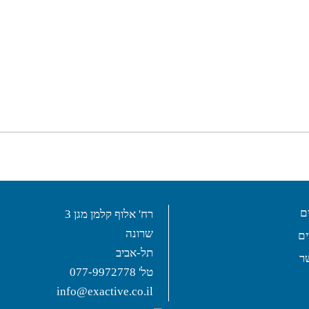
ם
רח' אלוף קלמן מגן 3
שרונה
ם
תל-אביב
ר
טל'
077-9972778
info@exactive.co.il