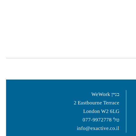
בניין WeWork
2 Eastbourne Terrace
London W2 6LG
טל'
077-9972778
info@exactive.co.il