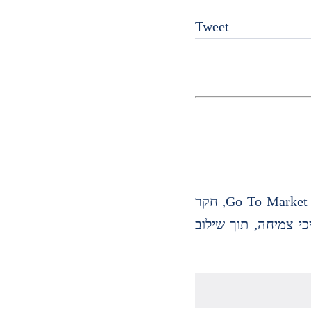
Tweet
מומחה לאסטרטגיה שיווקית ממוקדת צמיחה עם ניסיון מעשי בעולמות ה-B2B וה-B2C. מומחה בבניית אסטרטגיות Go To Market, חקר
טינג והובלת תהליכי צמיחה, תוך שילוב