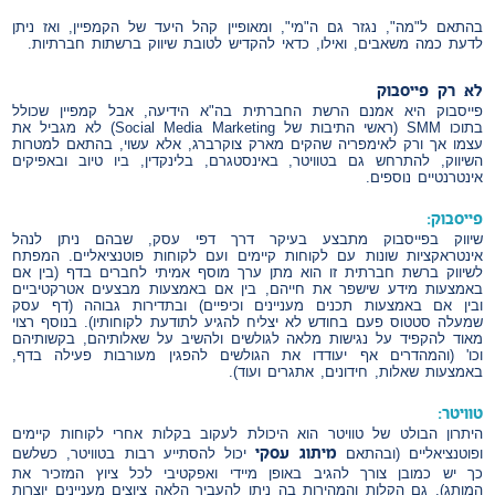
בהתאם ל"מה", נגזר גם ה"מי", ומאופיין קהל היעד של הקמפיין, ואז ניתן
לדעת כמה משאבים, ואילו, כדאי להקדיש לטובת שיווק ברשתות חברתיות.
לא
רק
פייסבוק
פייסבוק היא אמנם הרשת החברתית בה"א הידיעה, אבל קמפיין שכולל
בתוכו SMM (ראשי התיבות של Social Media Marketing) לא מגביל את
עצמו אך ורק לאימפריה שהקים מארק צוקרברג, אלא עשוי, בהתאם למטרות
השיווק, להתרחש גם בטוויטר, באינסטגרם, בלינקדין, ביו טיוב ובאפיקים
אינטרנטיים נוספים.
פייסבוק:
שיווק בפייסבוק מתבצע בעיקר דרך דפי עסק, שבהם ניתן לנהל
אינטראקציות שונות עם לקוחות קיימים ועם לקוחות פוטנציאליים. המפתח
לשיווק ברשת חברתית זו הוא מתן ערך מוסף אמיתי לחברים בדף (בין אם
באמצעות מידע שישפר את חייהם, בין אם באמצעות מבצעים אטרקטיביים
ובין אם באמצעות תכנים מעניינים וכיפיים) ובתדירות גבוהה (דף עסק
שמעלה סטטוס פעם בחודש לא יצליח להגיע לתודעת לקוחותיו). בנוסף רצוי
מאוד להקפיד על נגישות מלאה לגולשים ולהשיב על שאלותיהם, בקשותיהם
וכו' (והמהדרים אף יעודדו את הגולשים להפגין מעורבות פעילה בדף,
באמצעות שאלות, חידונים, אתגרים ועוד).
טוויטר:
היתרון הבולט של טוויטר הוא היכולת לעקוב בקלות אחרי לקוחות קיימים
מיתוג עסקי
ופוטנציאליים (ובהתאם
יכול להסתייע רבות בטוויטר, כשלשם
כך יש כמובן צורך להגיב באופן מיידי ואפקטיבי לכל ציוץ המזכיר את
המותג). גם הקלות והמהירות בה ניתן להעביר הלאה ציוצים מעניינים יוצרות