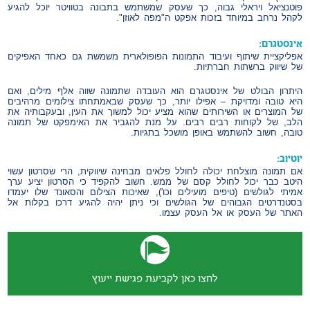
פוטנציאל ויראלי גבוה, כך שעסק שמשתמש בתבונה בטוויטר יוכל להגיע
לקהל נרחב במיוחד בזכות אפקט ה"מפה לאוזן".
אינסטגרם:
אפליקציית שיתוף ועיבוד התמונות הפופולארית משמשת גם כאחד האפיקים
של שיווק ברשתות חברתיות.
היתרון הבולט של אינסטגרם הוא העובדה שתמונה שווה אלף מילים, ואם
היא טובה ומדויקת – אפילו יותר, כך שעסק שבאמתחתו צילומים מרהיבים
של המוצרים או השירותים שהוא מציע יכול למשוך את העין, ובעקבותיה את
הלב, של לקוחות רבים רבים. על מנת להגביר את האימפקט של תמונה
טובה, חשוב להשתמש באופן מושכל בתגיות.
יוטיוב:
אם תמונה מוצלחת יכולה לחולל פלאים מבחינה שיווקית, הרי שסרטון עשוי
היטב כבר יכול לחולל קסם של ממש. חשוב להקפיד כי הסרטון יציע ערך
אמיתי לגולשים (טיפים מועילים וכו'), שאיכות הצילום והסאונד שלו יעמדו
בסטנדרטים הגבוהים של הגולשים וכי ניתן יהיה להגיע דרכו בקלות אל
האתר של העסק או אל העסק עצמו.
לחצו כאן לקביעת פגישת ייעוץ