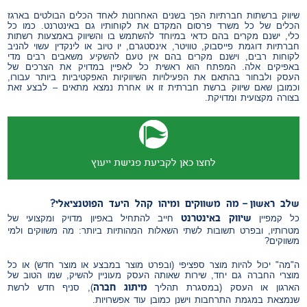
שיווק ברשתות חברתיות הפך בשנים האחרונות לאחד הכלים הבולטים בארגז
הכלים של כל משרד פרסום המקדם את לקוחותיו גם באינטרנט. כמו כל
כלי, ישנם מקרים בהם כדאי במיוחד להשתמש בו והשיווק באמצעות רשתות
חברתיות דוגמת פייסבוק, טוויטר, אינסטגרם, יו טיוב או לינקדין עשוי להניב
לקוחות רבים, וישנם מקרים בהם אין טעם להשקיע משאבים רבים מדי
באפיקים אלה. המפתח הוא ראשית כל לאפיין במדויק את הצרכים של
העסק ולבחור בהתאם את הפעילויות השיווקיות האפקטיביות ביותר עבורו,
וכמובן שאם שיווק ברשת חברתית זו או אחרת נמצא מתאים – לבצע זאת
בצורה מקצועית ומדויקת.
לחצו כאן לקביעת פגישת ייעוץ
שלב
ראשון
–
מה
משווקים
ומיהו
קהל
היעד
הפוטנציאלי
?
שיווק באינטרנט
כל קמפיין
חייב להתחיל באפיון מדויק ומקצועי של
מטרותיו, ובפרט תשובות לשתי השאלות המהותיות ביותר: מה משווקים ולמי
משווקים?
ה"מה" יכול להיות מוצר ספציפי (ובפרט מוצר במבצע או מוצר חדש) או כל
מוצרי החברה גם יחד, שירות שאותה העסק מעוניין להשיק, שמו הטוב של
מיתוג חברה
הארגון או העסק (במסגרת תהליך
), סניף חדש לרשת
שנמצאת במגמת התרחבות וישנן כמובן עוד אפשרויות.