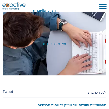
English
|
עברית
בית
אודות
לקוחות ועבודות
מאמרים
וכתבות
שירותים
GEO
בתקשורת
METAVERSE
צור קשר
Tweet
לכל הכתבות
האפשרויות השונות של שיווק ברשתות חברתיות