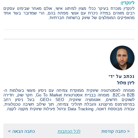
לינקדין:
לינקדין מוכרת בעיקר ככלי מצוין למיתוג אישי, אולם מאחר שבימינו עסקים
רבים מזוהים במידה ניכרת עם אנשי מפתח בהם, הרי שמדובר בעוד אחד
מהאפיקים המומלצים של שיווק ברשתות חברתיות.
נכתב על ידי
לירן מלול
מומחה לאסטרטגיה שיווקית ממוקדת צמיחה עם ניסיון מעשי בעולמות ה-
B2B וה-B2C. מומחה בבניית אסטרטגיות Go To Market, חקר שוק, חדירה
לשווקים חדשים, אוטומציה שיווקית, SEO ו-GEO. בעל ניסיון רחב
בפרפורמנס מרקטינג והובלת תהליכי צמיחה, תוך שילוב חשיבה טכנולוגית,
עבודה מבוססת דאטה, Data Tracking וניהול פעילות שיווקית מקצה לקצה.
< כתבה קודמת
לכל הכתבות
כתבה הבאה >