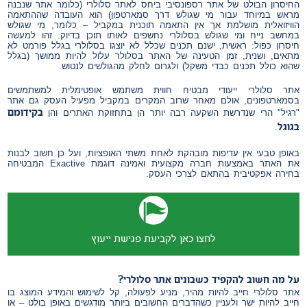
החיסרון הבולט של אתר רספונסיבי ביחס לאתר סלולרי (כלומר אתר שנבנה
מראש במיוחד עבור מי שגולש דרך סמארטפון) הוא העובדה שההתאמה
הוויזואלית מושלמת אך אין התאמה תוכנית במקביל – כלומר, מי שגולש
במחשב נייח ומי שגולש בסלולרי נחשפים לאותו תוכן בדיוק. זהו למעשה
חיסרון כפול: ראשית, ישנם תכנים שכלל לא יוצגו בסלולרי בגלל פורמט לא
מתאים, ושנית, זמן הטעינה של האתר בסלולר עלול להיות ממושך (בגלל
שהוא כולל תכנים כבדי משקל) ולגרום לחלק מהגולשים לנטוש.
אתר סלולרי ייעודי מבטיח חווית משתמש אופטימלית למשתמשים
בסמארטפונים, אולם מאחר שרוב המקרים במקביל מפעיל העסק גם אתר
בקידומם
"רגיל" הרי שנדרשת השקעה רבה יותר הן בתחזוקת האתרים והן
בגוגל
.
באופן טבעי אין עדיפות מובהקת לאחת משתי האופציות, ועל כן חשוב לבנות
את האתר באמצעות חברה מקצועית ואמינה דוגמת Exactive המבטיחה
בחירה אפקטיבית בהתאם לצרכי העסק.
לחצו כאן לקביעת פגישת ייעוץ
על מה חשוב להקפיד כשבונים אתר סלולרי?
אתר סלולרי חייב להיות מהיר, מניע לפעולה, קל לשימוש והמידע המוצג בו
חייב להיות ישר ולעניין כשהדברים החשובים ביותר מודגשים באופן בולט – או