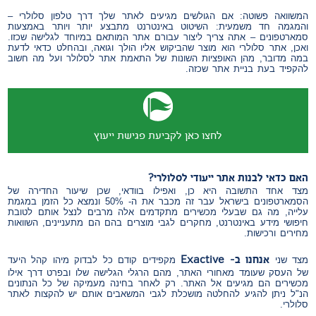
המשוואה פשוטה: אם הגולשים מגיעים לאתר שלך דרך טלפון סלולרי –
והמגמה חד משמעית: השיטוט באינטרנט מתבצע יותר ויותר באמצעות
סמארטפונים – אתה צריך ליצור עבורם אתר המותאם במיוחד לגלישה שכזו.
ואכן, אתר סלולרי הוא מוצר שהביקוש אליו הולך וגואה, ובהחלט כדאי לדעת
במה מדובר, מהן האופציות השונות של התאמת אתר לסלולר ועל מה חשוב
להקפיד בעת בניית אתר שכזה.
לחצו כאן לקביעת פגישת ייעוץ
האם כדאי לבנות אתר ייעודי לסלולרי?
מצד אחד התשובה היא כן, ואפילו בוודאי, שכן שיעור החדירה של
הסמארטפונים בישראל עבר זה מכבר את ה- 50% ונמצא כל הזמן במגמת
עלייה, מה גם שבעלי מכשירים מתקדמים אלה מרבים לנצל אותם לטובת
חיפושי מידע באינטרנט, מחקרים לגבי מוצרים בהם הם מתעניינים, השוואות
מחירים ורכישות.
אנחנו ב- Exactive
מצד שני
מקפידים קודם כל לבדוק מיהו קהל היעד
של העסק שעומד מאחורי האתר, מהם הרגלי הגלישה שלו ובפרט דרך אילו
מכשירים הם מגיעים אל האתר. רק לאחר בחינה מעמיקה של כל הנתונים
הנ"ל ניתן להגיע להחלטה מושכלת לגבי המשאבים אותם יש להקצות לאתר
סלולרי.