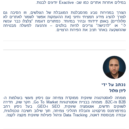
במילים אחרות אתרים כמו שב- Exactive יודעים לבנות.
הצורך במהירות נובע מהסבלנות המוגבלת של הגולשים, וזו הסיבה גם
לצורך להציג מידע תמציתי וחיוני (את ההעמקות אפשר לשמור לאתרים לא
סלולריים) באופן ידידותי ובהיר במיוחד. כפתורים דוגמת "צלצלו כבר עכשיו
ל-" או "לרכישה" צריכים להיות בולטים – וההנעה לפעולה מבטיחה
שההשקעה באתר תניב את הפירות הרצויים.
נכתב על ידי
לירן מלול
מומחה לאסטרטגיה שיווקית ממוקדת צמיחה עם ניסיון מעשי בעולמות ה-
B2B וה-B2C. מומחה בבניית אסטרטגיות Go To Market, חקר שוק, חדירה
לשווקים חדשים, אוטומציה שיווקית, SEO ו-GEO. בעל ניסיון רחב
בפרפורמנס מרקטינג והובלת תהליכי צמיחה, תוך שילוב חשיבה טכנולוגית,
עבודה מבוססת דאטה, Data Tracking וניהול פעילות שיווקית מקצה לקצה.