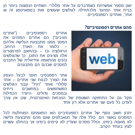
ישנן מספר אפשרויות כשמדברים על אתר סלולרי. השתיים הנפוצות ביותר הן
בניית אתר המיועד מלכתחילה לגולשים שעושים זאת בסמארטפון זה או
אחר, ואתרים רספונסיביים.
מהם אתרים רספונסיביים?
אתרים רספונסיביים ("אתרים
מגיבים") הם אתרים המזהים את
המסך ממנו מתבצעת הגלישה אליהם
– כלומר את האורך, הרוחב,
הרזולוציה וכו' – ובהתאם לפרמטרים
אלה מציגים את התוכן, כך שהגולשים
נהנים מהתאמה אידיאלית של התכנים
למסכים שבהם הם מתבוננים.
אתר רספונסיבי חוסך לבעל העסק
את הצורך לבנות שני אתרים – אתר
סלולרי ואתר "רגיל" עבור הגולשים
המשתמשים במחשבים נייחים
ובמסכים גדולים. היעדר הכפילות
מקל גם על התחזוקה השוטפת של הנוכחות האינטרנטית, שכן אין צורך
לעדכן כל פעם שני אתרים אלא רק אחד.
יתרון חשוב נוסף של אתרים רספונסיביים הוא התאמתם המוחלטת לכל
המסכים באשר הם, כולל אלה של הטאבלטים שגם מהם מתבצעת גלישה
לא מועטה בימינו, וכולל מסכים שעדיין לא קיימים בימינו אך בהחלט עשויים
לצוץ בעתיד הקרוב.