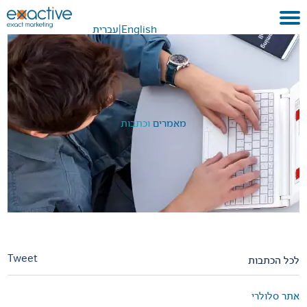
English
|
עברית
בית
אודות
לקוחות ועבודות
מאמרים
וכתבות
שירותים
GEO
בתקשורת
METAVERSE
צור קשר
Tweet
לכל הכתבות
אתר סלולרי