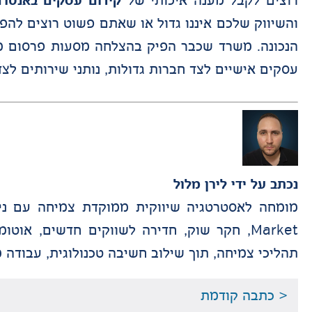
רוצים לקבל מענה איכותי של
קידום עסקים באנטרנ
והשיווק שלכם איננו גדול או שאתם פשוט רוצים לה
הנכונה. משרד שכבר הפיק בהצלחה מסעות פרסום מג
עסקים אישיים לצד חברות גדולות, נותני שירותים לצ
נכתב על ידי
לירן מלול
תהליכי צמיחה, תוך שילוב חשיבה טכנולוגית, עבודה מבוססת דאטה, Data Tracking וניהול פ
< כתבה קודמת