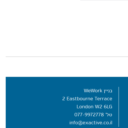
בניין WeWork
2 Eastbourne Terrace
London W2 6LG
טל'
077-9972778
info@exactive.co.il