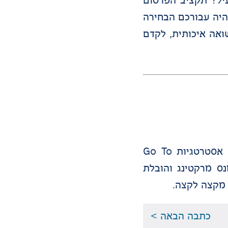
עיל? תקציב הפרסום
היה עבורכם הבחירה
אה איכותית, לקדם
מומחה לאסטרטגיה שיווקית ממוקדת צמיחה עם ניסיון מעשי בעולמות ה-B2B וה-B2C. מומחה בבניית אסטרטגיות Go To
-GEO. בעל ניסיון רחב בפרפורמנס מרקטינג והובלת
כתבה הבאה >