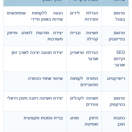
פרסום
הגדלת לידים
הגעה ללקוחות שמחפשים
בגוגל
ומכירות
שירות באופן מיידי
פרסום
חשיפה ובניית
יצירת מודעות למותג וחיזוק
בפייסבוק
קהילה
מעורבות
SEO
הגדלת טראפיק
יצירת תנועה יציבה לאורך זמן
וקידום
אורגני
אורגני
רימרקטינג
החזרת לקוחות
שיפור אחוזי ההמרה
מתעניינים
פרסום
חשיפה לקהלים
יצירת חשיפה רחבה ותוכן ויראלי
בטיקטוק
צעירים
כתבות
חיזוק מותג
בניית סמכות מקצועית
תוכן
ואמינות