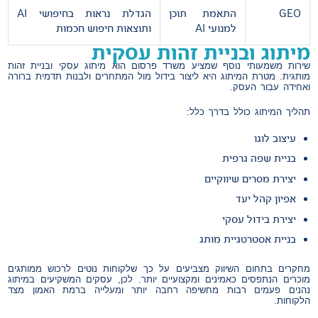
GEO
התאמת תוכן
הגדלת נראות בחיפושי AI
למנועי AI
ותוצאות חיפוש חכמות
מיתוג ובניית זהות עסקית
שירות משמעותי נוסף שמציע משרד פרסום הוא מיתוג עסקי ובניית זהות
מותגית. מטרת המיתוג היא ליצור בידול מול המתחרים ולבנות תדמית ברורה
ואחידה עבור העסק.
תהליך המיתוג כולל בדרך כלל:
עיצוב לוגו
בניית שפה גרפית
יצירת מסרים שיווקיים
אפיון קהל יעד
יצירת בידול עסקי
בניית אסטרטגיית מותג
מחקרים בתחום השיווק מצביעים על כך שלקוחות נוטים לרכוש ממותגים
מוכרים הנתפסים כאמינים ומקצועיים יותר. לכן, עסקים המשקיעים במיתוג
נהנים פעמים רבות מחשיפה רחבה יותר ומעלייה ברמת האמון מצד
הלקוחות.