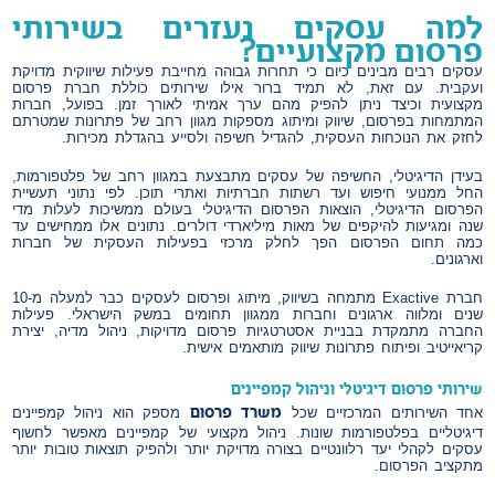
למה עסקים נעזרים בשירותי
פרסום מקצועיים?
עסקים רבים מבינים כיום כי תחרות גבוהה מחייבת פעילות שיווקית מדויקת
ועקבית. עם זאת, לא תמיד ברור אילו שירותים כוללת חברת פרסום
מקצועית וכיצד ניתן להפיק מהם ערך אמיתי לאורך זמן. בפועל, חברות
המתמחות בפרסום, שיווק ומיתוג מספקות מגוון רחב של פתרונות שמטרתם
לחזק את הנוכחות העסקית, להגדיל חשיפה ולסייע בהגדלת מכירות.
בעידן הדיגיטלי, החשיפה של עסקים מתבצעת במגוון רחב של פלטפורמות,
החל ממנועי חיפוש ועד רשתות חברתיות ואתרי תוכן. לפי נתוני תעשיית
הפרסום הדיגיטלי, הוצאות הפרסום הדיגיטלי בעולם ממשיכות לעלות מדי
שנה ומגיעות להיקפים של מאות מיליארדי דולרים. נתונים אלו ממחישים עד
כמה תחום הפרסום הפך לחלק מרכזי בפעילות העסקית של חברות
וארגונים.
חברת Exactive מתמחה בשיווק, מיתוג ופרסום לעסקים כבר למעלה מ-10
שנים ומלווה ארגונים וחברות ממגוון תחומים במשק הישראלי. פעילות
החברה מתמקדת בבניית אסטרטגיות פרסום מדויקות, ניהול מדיה, יצירת
קריאייטיב ופיתוח פתרונות שיווק מותאמים אישית.
שירותי פרסום דיגיטלי וניהול קמפיינים
משרד פרסום
אחד השירותים המרכזיים שכל
מספק הוא ניהול קמפיינים
דיגיטליים בפלטפורמות שונות. ניהול מקצועי של קמפיינים מאפשר לחשוף
עסקים לקהלי יעד רלוונטיים בצורה מדויקת יותר ולהפיק תוצאות טובות יותר
מתקציב הפרסום.