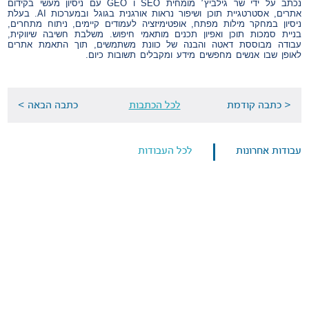
נכתב על ידי שר גילביץ׳ מומחית SEO ו GEO עם ניסיון מעשי בקידום
אתרים, אסטרטגיית תוכן ושיפור נראות אורגנית בגוגל ובמערכות AI. בעלת
ניסיון במחקר מילות מפתח, אופטימיזציה לעמודים קיימים, ניתוח מתחרים,
בניית סמכות תוכן ואפיון תכנים מותאמי חיפוש. משלבת חשיבה שיווקית,
עבודה מבוססת דאטה והבנה של כוונת משתמשים, תוך התאמת אתרים
לאופן שבו אנשים מחפשים מידע ומקבלים תשובות כיום.
< כתבה קודמת
לכל הכתבות
כתבה הבאה >
עבודות אחרונות
לכל העבודות